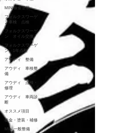
MINI板金塗装
フォルクスワーゲ
ン車検 点検
フォルクスワーゲ
ン オイル交換
フォルクスワーゲ
ン 1年点検
アウディ 整備
アウディ 車検整
備
アウディ 点検・
修理
アウディ 車両診
断
オススメ項目
板金・塗装・補修
MINI一般整備