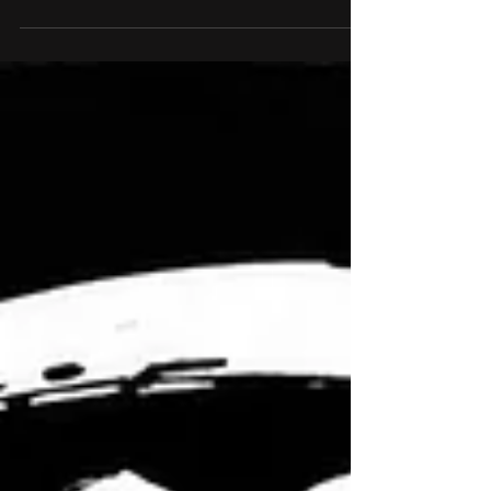
ーへ。“これからの整備工場”を目指して。 BMW・
MINIを所有していると、 「ディーラーは安心だけ
ど費用が高い…」 「もっと気軽に相談できるお店
が欲しい」 「輸入車に強い整備工場を探してい
る」 「ちゃんと説明してくれる整備士に任せた
い」 そう感じたことはないでしょうか？ 近年、
BMW・MINIをはじめ輸入車オーナー様の価値観は
大きく変化しています。 ただ“修理をする場所”で
はなく、 「安心して相談できる整備工場」 を求め
る方が増えています。 町田の輸入車専門店「整備
屋」は、 “新しい時代の整備工場” を目指し、
BMW・MINIオーナー様に寄り添ったサービスを大
切にしています。 ディーラーの技術を、もっと身
近に。 整備屋では、 ディーラー出身整備士 BMW
マイスター取得整備士 が在籍。 BMW・MINIをは
じめ、輸入車特有の電子制御・故障診断・定番ト
ラブルにも専門対応しています。 近年の
BMW/MINIは、 電子制御 コンピューター診断 高度
なセンサー制御 など、一般整備とは大きく異なる
知識が