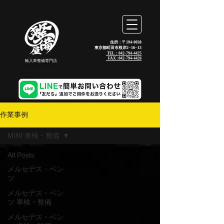
住所：〒194-0038
東京都町田市根岸2−16−13
TEL：042-794-4425
_FAX :
042-794-4426
輸入車整備専門店
作業事例
MINI 車検・整備
All Posts
メルセデス・ベン
ツ
メルセデス・ベン
ツ 車検・整備
メルセデス・ベン