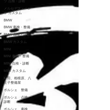
ツ 点検・診断
メルセデス・ベン
ツ カスタム
BMW
BMW 車検・整備
BMW 点検・診断
BMW カスタム
MINI
MINI 車検・整備
MINI 点検・診断
MINI カスタム
町田、相模原、八
王子整備屋
ポルシェ 整備
ポルシェ 点検
診断
ポルシェ 車検