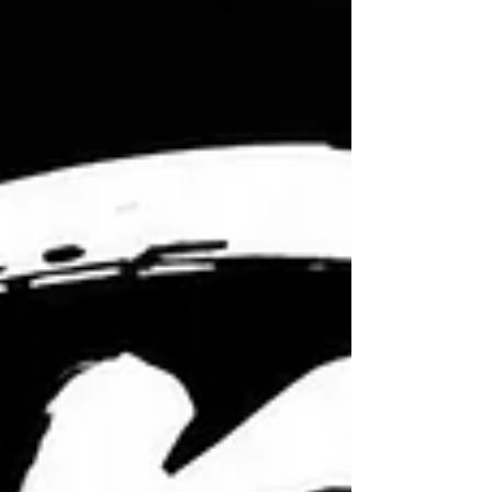
良かったと感じています。 昔の整備工場は情報が
閉鎖的だった 自動車整備業界は昔から、 「見えな
い仕事」 と言われてきました。 どんな整備をして
いるのか。 どんな人が整備しているのか。 どんな
考え方で修理しているのか。 お客様から見えない
部分が非常に多い業界です。 だからこそ、 「修理
代が高い」 「何をやっているか分からない」 そん
なイメージを持たれてしまうこともあります。 私
たちは整備の裏側を見せたい 整備屋では、 実際の
修理事例や故障事例を積極的に発信しています。
BMWやMINIは、 国産車とは違う特有の故障があり
ます。 しかし、 それを知らずに乗られている方も
多いのが現実です。 例えば、 D