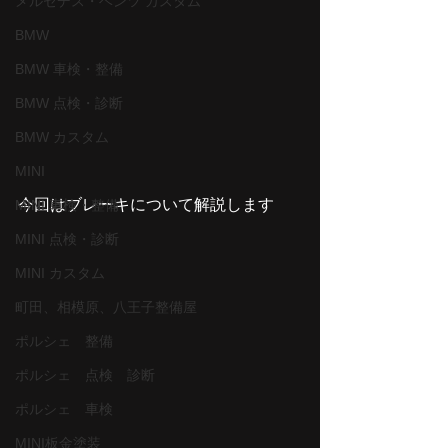
メルセデス・ベンツ カスタム
BMW
BMW 車検・整備
BMW 点検・診断
BMW カスタム
MINI
今回はブレーキについて解説します
MINI 車検・整備
MINI 点検・診断
MINI カスタム
町田、相模原、八王子整備屋
ポルシェ 整備
ポルシェ 点検 診断
ポルシェ 車検
MINI板金塗装