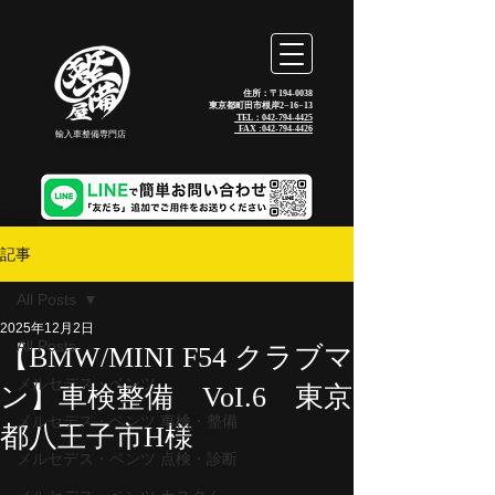
住所：〒194-0038
東京都町田市根岸2−16−13
TEL：042-794-4425
_FAX :
042-794-4426
輸入車整備専門店
記事
All Posts
2025年12月2日
All Posts
【BMW/MINI F54 クラブマ
メルセデス・ベンツ
ン】車検整備 VoI.6 東京
メルセデス・ベンツ 車検・整備
都八王子市H様
メルセデス・ベンツ 点検・診断