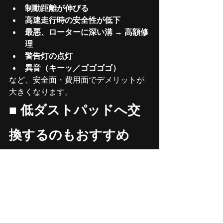
制動距離が伸びる
高速走行時の安全性が低下
最悪、ローターに深い溝 → 高額修
理
警告灯の点灯
異音（キーッ／ゴゴゴゴ）
など、安全面・費用面でデメリットが
大きくなります。
■ 
低ダストパッドへ交
換するのもおすすめ
最近はBMW/MINI向けに、
ダストが少ない
摩耗が遅い
ローターへの攻撃性が低い
という“低ダストパッド”も人気です。
摩耗スピードを緩和し、ホイール汚れ