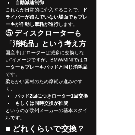
自動減速制御
これらが日常的に介入することで、
ド
ライバーが踏んでいない場面でもブレ
ーキが作動し摩耗が進行
します。
⑤ ディスクローターも
「消耗品」という考え方
国産車は“ローターは滅多に交換しな
い”イメージですが、BMW/MINIでは
ロ
ーターもブレーキパッドと同じ消耗品
です。
柔らかい素材のため摩耗が進みやす
く、
パッド2回につきローター1回交換
もしくは同時交換が推奨
というのが欧州メーカーの基本スタイ
ルです。
■ 
どれくらいで交換？