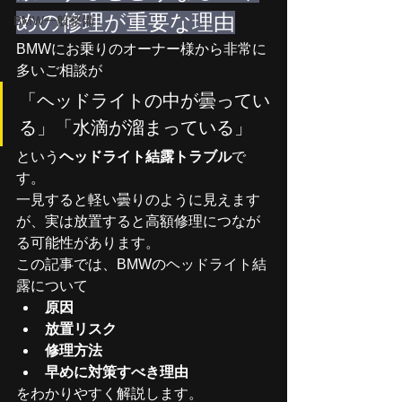
めの修理が重要な理由
BMW一般整備
BMWにお乗りのオーナー様から非常に
多いご相談が
「ヘッドライトの中が曇ってい
る」「水滴が溜まっている」
という
ヘッドライト結露トラブル
で
す。
一見すると軽い曇りのように見えます
が、実は放置すると高額修理につなが
る可能性があります。
この記事では、BMWのヘッドライト結
露について
原因
放置リスク
修理方法
早めに対策すべき理由
をわかりやすく解説します。