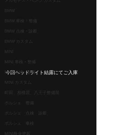
メルセデス・ベンツ カスタム
BMW
BMW 車検・整備
BMW 点検・診断
BMW カスタム
MINI
MINI 車検・整備
MINI 点検・診断
今回ヘッドライト結露にてご入庫
MINI カスタム
町田、相模原、八王子整備屋
ポルシェ 整備
ポルシェ 点検 診断
ポルシェ 車検
MINI板金塗装