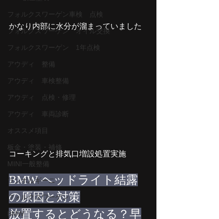
フォルクスワーゲン車検 点検
かなり内部に水分が溜まっていました
フォルクスワーゲン オイル交換
フォルクスワーゲン 1年点検
アウディ 整備
アウディ 車検整備
アウディ 点検・修理
アウディ 車両診断
オススメ項目
板金・塗装・補修
コーキングと排気口増設処置実施
MINI一般整備
BMW ヘッドライト結露
ランボルギーニ
の原因と対策
フォルクスワーゲン
放置するとどうなる？早
BMW