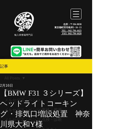
住所：〒194-0038
東京都町田市根岸2−16−13
TEL：042-794-4425
_FAX :
042-794-4426
輸入車整備専門店
記事
All Posts
2月16日
All Posts
【BMW F31 ３シリーズ】
メルセデス・ベンツ
ヘッドライトコーキン
メルセデス・ベンツ 車検・整備
グ・排気口増設処置 神奈
メルセデス・ベンツ 点検・診断
川県大和Y様