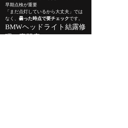
早期点検が重要
「まだ点灯しているから大丈夫」では
なく、
曇った時点で要チェック
です。
BMWヘッドライト結露修
理は専門店へ
当店では、
結露診断
コーキング補修
排気対策加工
内部乾燥処理
まで対応可能です。
BMWの構造を理解しているからこそで
きる修理があります。
お気軽にご相談ください。
⚫───────────────
──────────