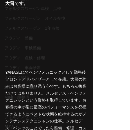
大畠
です。
フォルクスワーゲン車検 点検
フォルクスワーゲン オイル交換
フォルクスワーゲン 1年点検
アウディ 整備
アウディ 車検整備
アウディ 点検・修理
アウディ 車両診断
YANASEにてベンツメカニックとして勤務後
オススメ項目
フロントアドバイザーとして在籍。大畠の強
みはお客様に寄り添う心です。もちろん接客
板金・塗装・補修
だけではありません。メルセデス・ベンツテ
MINI一般整備
クニシャンという資格も取得しています。お
客様の車が常に最高のパフォーマンスを発揮
ランボルギーニ
できるようにベストな状態を維持するのがメ
フォルクスワーゲン
ンテナンステクニシャンの仕事。メルセデ
BMW
ス・ベンツのことでしたら整備・修理・カス