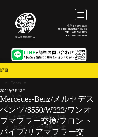
住所：〒194-0038
東京都町田市根岸2−16−13
TEL：042-794-4425
_FAX :
042-794-4426
輸入車整備専門店
記事
All Posts
2024年7月13日
All Posts
Mercedes-Benz/メルセデス
メルセデス・ベンツ
ベンツ/S550/W222/ワンオ
メルセデス・ベンツ 車検・整備
フマフラー交換/フロント
メルセデス・ベンツ 点検・診断
パイプ/リアマフラー交