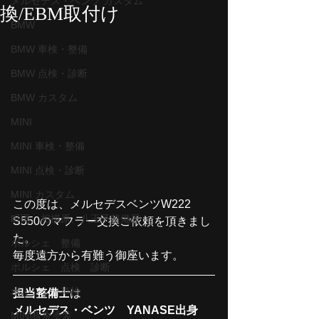
メルセデス・ベンツ カスタム
換/EBM取付け
BMW
BMW 車検・整備
BMW 点検・診断
BMW カスタム
MINI
MINI 車検・整備
MINI 点検・診断
MINI カスタム
この度は、メルセデスベンツW222 
町田、相模原、八王子整備屋
S550のマフラー交換ご依頼を頂きまし
た。
ポルシェ 整備
毎度遠方から有難う御座います。
ポルシェ 点検 診断
ポルシェ 車検
担当整備士
は
メルセデス・ベンツ　YANASE出身　
MINI板金塗装