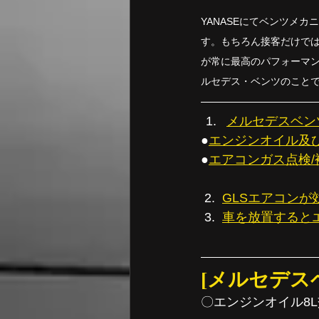
YANASEにてベンツメ
す。もちろん接客だけで
が常に最高のパフォーマ
ルセデス・ベンツのこと
メルセデスベンツ
●
エンジンオイル及
●
エアコンガス点検/
 2.  
GLSエアコンが
 3.  
車を放置すると
[メルセデスベ
〇エンジンオイル8