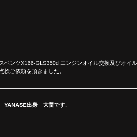
ベンツX166-GLS350d エンジンオイル交換及びオイ
点検ご依頼を頂きました。
YANASE出身　大畠
です。