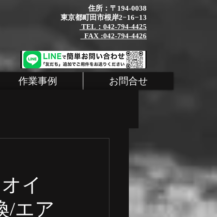
住所：〒194-0038
東京都町田市根岸2−16−13
TEL：042-794-4425
_FAX :042-794-4426
作業事例
お問合せ
タム
MINI
ジンオイ
シェ 整備
換/エア