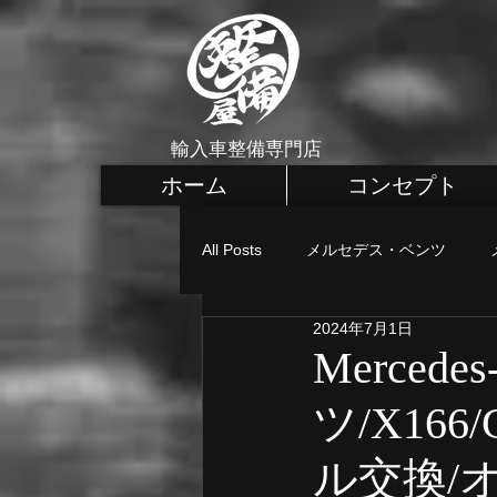
輸入車整備専門店
ホーム
コンセプト
All Posts
メルセデス・ベンツ
2024年7月1日
メルセデス・ベンツ カスタム
Merced
ツ/X166
MINI 車検・整備
MINI 点検
ル交換/