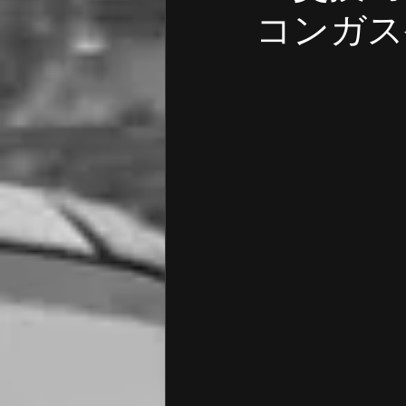
ポルシェ 点検 診断
ポルシ
コンガス
フォルクスワーゲン オイル交換
アウディ 点検・修理
アウデ
フォルクスワーゲン
BMW