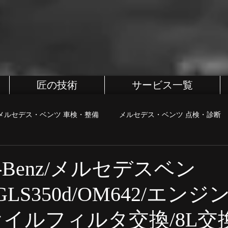
匠の技術
サービス一覧
メルセデス・ベンツ 車検・整備
メルセデス・ベンツ 点検・診断
BMW
BMW 車検・整備
BMW 点検・診断
BMW カス
es-Benz/メルセデスベン
/GLS350d/OM642/エン
・診断
MINI カスタム
町田、相模原、八王子整備屋
ポル
オイルフィルタ交換/8L交