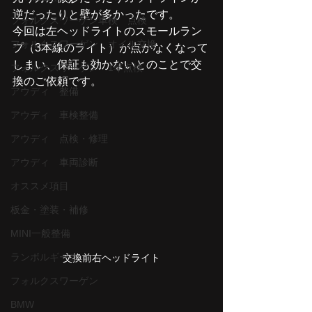
逆だったりと壁が多かったです。
フォルクスワーゲン車検 点検
今回は左ヘッドライトのスモールラン
フォルクスワーゲン オイル交換
プ（3本線のライト）が点かなくなって
しまい、保証も効かないとのことで交
フォルクスワーゲン 1年点検
換のご依頼です。
アウディ 整備
アウディ 車検整備
アウディ 点検・修理
アウディ 車両診断
オススメ項目
板金・塗装・補修
MINI一般整備
ランボルギーニ
交換前右ヘッドライト
フォルクスワーゲン
BMW