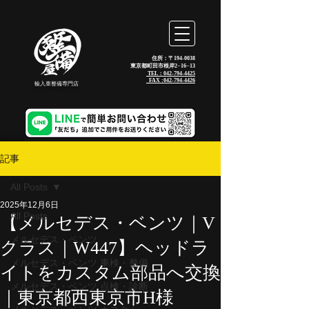
住所：〒194-0038
東京都町田市根岸2−16−13
TEL：042-794-4425
_FAX :
042-794-4426
輸入車整備専門店
記事
All Posts
2025年12月6日
All Posts
【メルセデス・ベンツ｜V
メルセデス・ベンツ
クラス｜W447】ヘッドラ
メルセデス・ベンツ 車検・整備
イトをカスタム部品へ交換
メルセデス・ベンツ 点検・診断
｜東京都西東京市H様