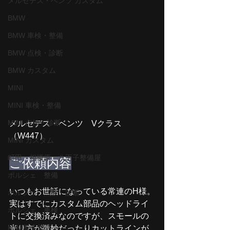
メルセデス・ベンツ カスタム
BMW
BMW 車検・整備
BMW 点検・診断
BMW カスタム
MINI
MINI 車検・整備
MINI 点検・診断
メルセデス・ベンツ　Vクラス
（W447）
MINI カスタム
町田、相模原、八王子整備屋
ご依頼内容
ポルシェ 整備
いつもお世話になっている常連のH様。
ポルシェ 点検 診断
実はすでにカスタム部品のヘッドライ
ポルシェ 車検
トに交換済みなのですが、スモールの
MINI板金塗装
光り方が微妙だったりカットラインが