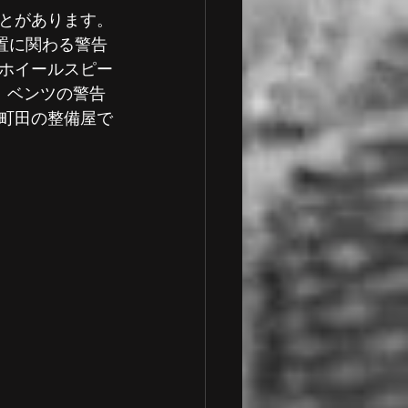
とがあります。
装置に関わる警告
ホイールスピー
 車検整備
、ベンツの警告
町田の整備屋で
一般整備
ランボルギーニ