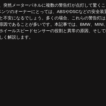
ェ 車検
MINI板金塗装
フォルクスワーゲン車検 点検
、突然メーターパネルに複数の警告灯が点灯して驚くこ
、ベンツのオーナーにとっては、ABSやDSCなどの安全
と不安になるでしょう。多くの場合、これらの警告灯は
フォルクスワーゲン 1年点検
アウディ 整備
アウディ
原因であることが多いです。本記事では、BMW、MINI
ホイールスピードセンサーの役割と異常の原因、そして
しく解説します。
ィ 車両診断
オススメ項目
板金・塗装・補修
MINI