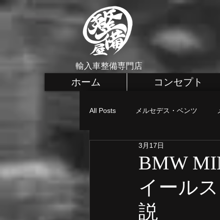
輸入車整備専門店
ホーム
コンセプト
All Posts
メルセデス・ベンツ
3月17日
メルセデス・ベンツ カスタム
BMW M
イールス
MINI 車検・整備
MINI 点検
説