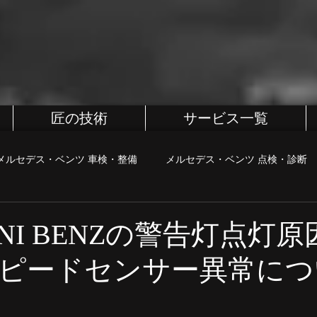
匠の技術
サービス一覧
メルセデス・ベンツ 車検・整備
メルセデス・ベンツ 点検・診断
BMW
BMW 車検・整備
BMW 点検・診断
BMW カス
INI BENZの警告灯点灯
ピードセンサー異常につ
・診断
MINI カスタム
町田、相模原、八王子整備屋
ポル