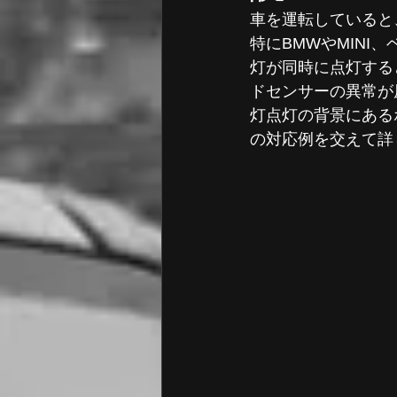
ポルシェ 点検 診断
ポルシ
車を運転していると
特にBMWやMINI
灯が同時に点灯する
フォルクスワーゲン オイル交換
ドセンサーの異常が
灯点灯の背景にある
の対応例を交えて詳
アウディ 点検・修理
アウデ
フォルクスワーゲン
BMW