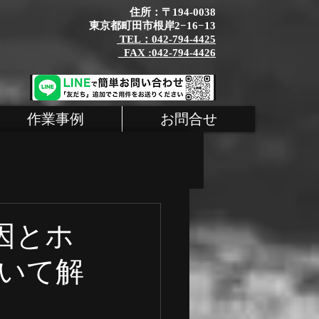
住所：〒194-0038
東京都町田市根岸2−16−13
TEL：042-794-4425
_FAX :042-794-4426
作業事例
お問合せ
タム
MINI
原因とホ
いて解
シェ 整備