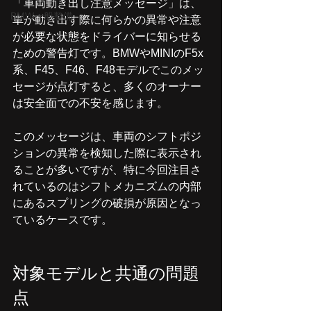
「車両動き出し注意メッセージ」は、
BMW一般整備
車が動き出す際に何らかの異常や注意
が必要な状態をドライバーに知らせる
ための警告灯です。BMWやMINIのF5x
系、F45、F46、F48モデルでこのメッ
セージが点灯すると、多くのオーナー
は安全面での不安を感じます。
このメッセージは、車両のシフトポジ
ションの異常を検知した際に表示され
ることが多いですが、特に今回注目さ
れているのはシフトメカニズムの内部
にあるスプリングの破損が原因となっ
ているケースです。
対象モデルと共通の問題
点