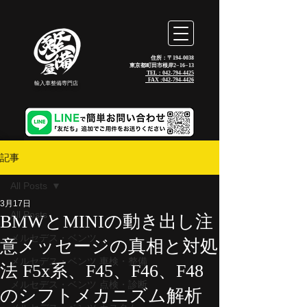
住所：〒194-0038
東京都町田市根岸2−16−13
TEL：042-794-4425
_FAX :
042-794-4426
輸入車整備専門店
記事
All Posts
3月17日
All Posts
BMWとMINIの動き出し注
メルセデス・ベンツ
意メッセージの真相と対処
メルセデス・ベンツ 車検・整備
法 F5x系、F45、F46、F48
メルセデス・ベンツ 点検・診断
のシフトメカニズム解析