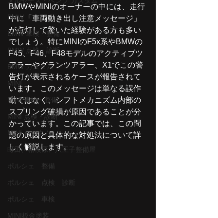
メルセデス・ベンツ カスタム
BMWやMINIのオーナーの中には、走行
BMW
中に「車両動き出し注意メッセージ」
が点灯して驚いた経験がある方も多い
BMW 車検・整備
でしょう。特にMINIのF5x系やBMWの
BMW 点検・診断
F45、F46、F48モデルのアクティブツ
アラーやグランツアラー、X1でこの警
BMW カスタム
告灯が表示されるケースが報告されて
MINI
います。このメッセージは単なる誤作
MINI 車検・整備
動ではなく、シフトメカニズム内部の
スプリング破損が原因であることが分
MINI 点検・診断
かっています。この記事では、この問
MINI カスタム
題の原因と具体的な対処法について詳
しく解説します。
町田、相模原、八王子整備屋
ポルシェ 整備
ポルシェ 点検 診断
ポルシェ 車検
MINI板金塗装