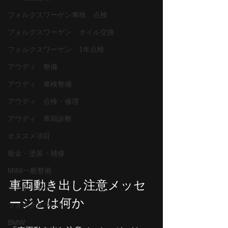
フォルクスワーゲン車検 点検
フォルクスワーゲン オイル交換
フォルクスワーゲン 1年点検
アウディ 整備
アウディ 車検整備
アウディ 点検・修理
アウディ 車両診断
オススメ項目
板金・塗装・補修
MINI一般整備
車両動き出し注意メッセ
ランボルギーニ
ージとは何か
フォルクスワーゲン
BMW