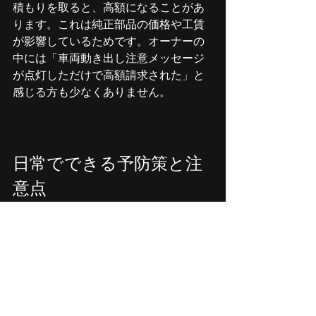
積もりを取ると、高額になることがあ
ります。これは純正部品の価格や工賃
が影響しているためです。オーナーの
中には「車両動き出し注意メッセージ
が点灯しただけで高額請求された」と
感じる方も少なくありません。
日常でできる予防策と注
意点
スプリング破損を未然に防ぐために、
日常的にできることもあります。
シフト操作は丁寧に行う  
  急激な力をかけず、スムーズにシフト
レバーを操作しましょう。