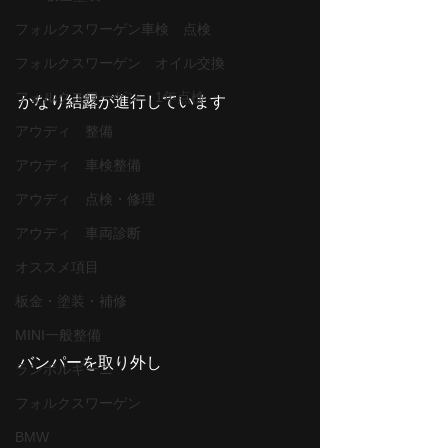
フォルクスワーゲン車検 点検
フォルクスワーゲン オイル交換
フォルクスワーゲン 1年点検
かなり結露が進行しています
アウディ 整備
アウディ 車検整備
アウディ 点検・修理
アウディ 車両診断
オススメ項目
板金・塗装・補修
MINI一般整備
バンパーを取り外し
ランボルギーニ
フォルクスワーゲン
BMW