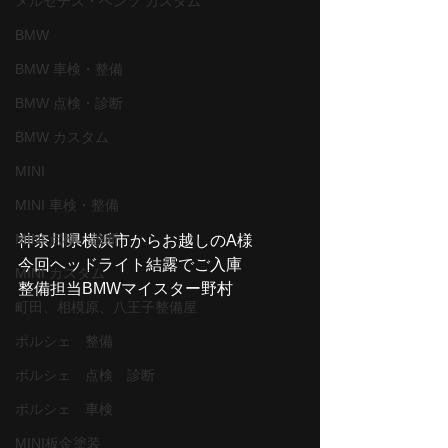
メルセデス・ベンツ カスタム
BMW
BMW 車検・整備
BMW 点検・診断
BMW カスタム
MINI
MINI 車検・整備
MINI 点検・診断
神奈川県横浜市からお越しのA様
今回ヘッドライト結露でご入庫
MINI カスタム
整備担当BMWマイスター野村
町田、相模原、八王子整備屋
ポルシェ 整備
ポルシェ 点検 診断
ポルシェ 車検
MINI板金塗装