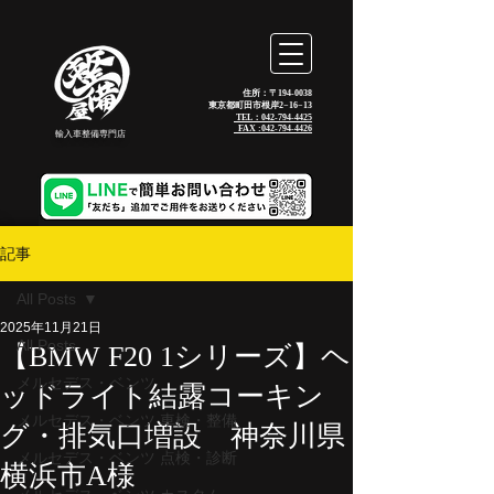
住所：〒194-0038
東京都町田市根岸2−16−13
TEL：042-794-4425
_FAX :
042-794-4426
輸入車整備専門店
記事
All Posts
2025年11月21日
All Posts
【BMW F20 1シリーズ】ヘ
メルセデス・ベンツ
ッドライト結露コーキン
メルセデス・ベンツ 車検・整備
グ・排気口増設 神奈川県
メルセデス・ベンツ 点検・診断
横浜市A様