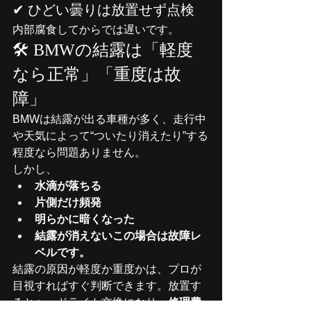
✔ ひどい曇りは放置せず点検
内部腐食してからでは遅いです。
🛠 BMWの結露は「軽度
なら正常」「重度は故
障」
BMWは結露が出る車種が多く、走行中
や天気によって“ついたり消えたり”する
程度なら問題ありません。
しかし、
水滴が落ちる
片側だけ頻発
明らかに暗くなった
結露が消えないこの場合は故障レ
ベルです。
結露の原因が軽度か重度かは、プロが
目視すればすぐ判断できます。放置す
るとヘッドライト交換になり、
修理費