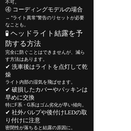
不可。
④ コーディングモデルの場合
→ “ライト異常”警告のリセットが必要
なことも。
🧪 ヘッドライト結露を予
防する方法
完全に防ぐことはできませんが、減ら
す方法はあります。
✔ 洗車後はライトを点灯して乾
燥
ライト内部の湿気を飛ばせます。
✔ 破損したカバーやパッキンは
早めに交換
特にF系・G系はゴム劣化が早い傾向。
✔ 社外バルブや後付けLEDの取
り付けに注意
密閉性が落ちると結露の原因に。