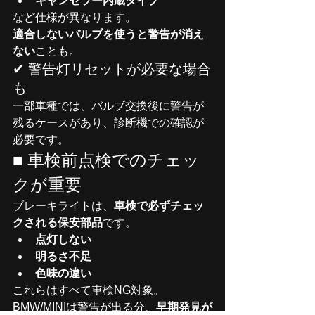
キャンセラー内蔵タイプ
など仕様が異なります。
適合しないバルブを使うと警告が消え
ない
ことも。
✔ 警告灯リセットが必要な場合
も
一部車種では、バルブ交換後に警告が
残るケースがあり、診断機での確認が
必要です。
■ 車検前点検でのチェッ
クが重要
ブレーキライトは、
車検で必ずチェッ
クされる保安部品
です。
点灯しない
明るさ不足
色味の違い
これらはすべて車検NG対象。
BMW/MINIは警告が出る分、
早期発見が