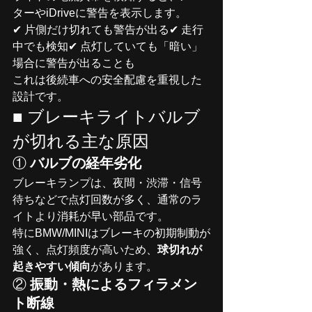
ターやiDriveに警告を表示します。
✔ 片側だけ切れても警告が出る✔ 走行
中でも検知✔ 点灯していても「暗い」
場合に警告が出ることも
これは後続車への安全配慮を重視した
設計です。
■ ブレーキライトバルブ
が切れる主な原因
① 
バルブの経年劣化
ブレーキランプは、夜間・渋滞・信号
待ちなどで点灯回数が多く、通常のラ
イトより消耗が早い部品です。
特にBMW/MINIはブレーキの初期制動が
強く、点灯頻度が高いため、
球切れが
起きやすい傾向
があります。
② 
振動・熱によるフィラメン
ト断線