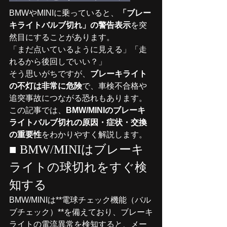
BMWやMINIに乗っていると、
「ブレー
キライトバルブ切れ」の警告表示
を突
然目にすることがあります。
「まだ点いているように見える」「走
れるから後回しでいい？」
そう思いがちですが、
ブレーキライト
の不灯は非常に危険
で、車検不合格や
追突事故につながる恐れもあります。
この記事では、
BMW/MINIのブレーキ
ライトバルブ切れの原因・症状・交換
の重要性
をわかりやすく解説します。
■ BMW/MINIはブレーキ
ライトの球切れをすぐ検
知する
BMW/MINIは**電球チェック機能（バル
ブチェック）**を備えており、ブレーキ
ライトの電流異常を検知すると、メー