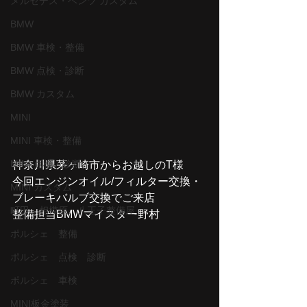
メルセデス・ベンツ カスタム
BMW
BMW 車検・整備
BMW 点検・診断
BMW カスタム
MINI
MINI 車検・整備
MINI 点検・診断
神奈川県茅ヶ崎市からお越しのT様
今回エンジンオイル/フィルター交換・
MINI カスタム
ブレーキバルブ交換でご来店
町田、相模原、八王子整備屋
整備担当BMWマイスター野村
ポルシェ 整備
ポルシェ 点検 診断
ポルシェ 車検
MINI板金塗装