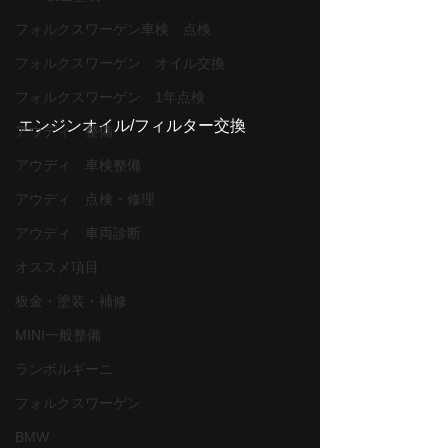
フォルクスワーゲン車検 点検
フォルクスワーゲン オイル交換
フォルクスワーゲン 1年点検
エンジンオイル/フィルター交換
アウディ 整備
アウディ 車検整備
アウディ 点検・修理
アウディ 車両診断
オススメ項目
板金・塗装・補修
MINI一般整備
ランボルギーニ
フォルクスワーゲン
BMW