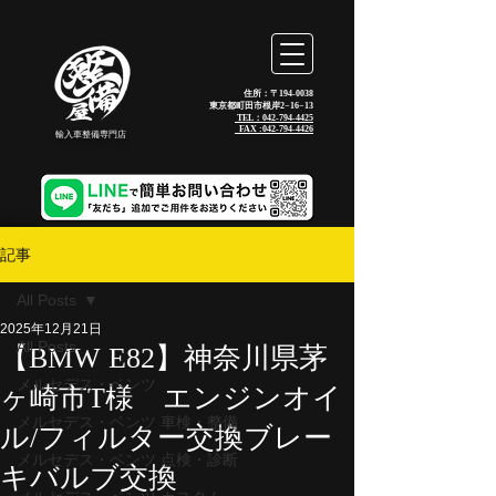
住所：〒194-0038
東京都町田市根岸2−16−13
TEL：042-794-4425
_FAX :
042-794-4426
輸入車整備専門店
記事
All Posts
2025年12月21日
All Posts
【BMW E82】神奈川県茅
メルセデス・ベンツ
ヶ崎市T様 エンジンオイ
メルセデス・ベンツ 車検・整備
ル/フィルター交換ブレー
メルセデス・ベンツ 点検・診断
キバルブ交換