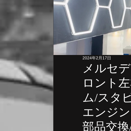
ポルシェ 点検 診断
ポルシ
フォルクスワーゲン オイル交換
アウディ 点検・修理
アウデ
2024年2月17日
メルセデ
フォルクスワーゲン
BMW
ロント左
ム/スタ
エンジン
部品交換