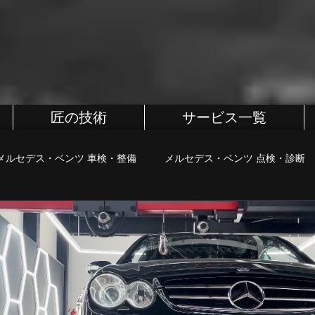
匠の技術
サービス一覧
メルセデス・ベンツ 車検・整備
メルセデス・ベンツ 点検・診断
BMW
BMW 車検・整備
BMW 点検・診断
BMW カス
・診断
MINI カスタム
町田、相模原、八王子整備屋
ポル