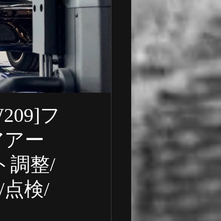
 車検整備
一般整備
ランボルギーニ
09]フ
アアー
ト調整/
点検/