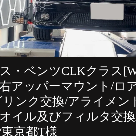
ェ 車検
MINI板金塗装
フォルクスワーゲン車検 点検
フォルクスワーゲン 1年点検
アウディ 整備
アウディ
ィ 車両診断
オススメ項目
板金・塗装・補修
MINI
ス・ベンツCLKクラス[W2
右アッパーマウント/ロ
ビリンク交換/アライメン
オイル及びフィルタ交換/
/東京都T様