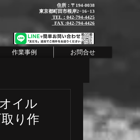
住所：〒194-0038
東京都町田市根岸2−16−13
TEL：042-794-4425
_FAX :042-794-4426
作業事例
お問合せ
タム
MINI
ンオイル
面取り作
シェ 整備