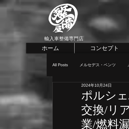
輸入車整備専門店
ホーム
コンセプト
All Posts
メルセデス・ベンツ
2024年10月24日
メルセデス・ベンツ カスタム
ポルシェ/
交換/リ
MINI 車検・整備
MINI 点検
業/燃料