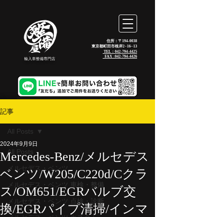
住所：〒194-0038
東京都町田市根岸2−16−13
TEL：042-794-4425
_FAX :
042-794-4426
輸入車整備専門店
記事
All Posts
2024年9月9日
All Posts
Mercedes-Benz/メルセデス
メルセデス・ベンツ
ベンツ/W205/C220d/Cクラ
メルセデス・ベンツ 車検・整備
ス/OM651/EGRバルブ交
メルセデス・ベンツ 点検・診断
換/EGRパイプ清掃/インマ