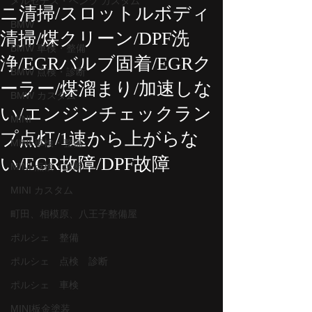
メルセデス・ベンツ カスタム
ニ清掃/スロットルボディ
BMW
清掃/煤クリーン/DPF洗
BMW 車検・整備
浄/EGRバルブ固着/EGRク
BMW 点検・診断
ーラー/煤溜まり/加速しな
BMW カスタム
い/エンジンチェックラン
MINI
プ点灯/1速から上がらな
MINI 車検・整備
い/EGR故障/DPF故障
MINI 点検・診断
MINI カスタム
町田、相模原、八王子整備屋
ポルシェ 整備
ポルシェ 点検 診断
ポルシェ 車検
MINI板金塗装