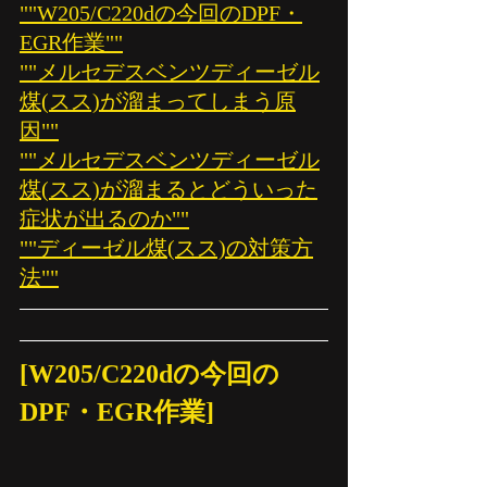
""W205/C220dの今回のDPF・
EGR作業""
""メルセデスベンツディーゼル
煤(スス)が溜まってしまう原
因""
""メルセデスベンツディーゼル
煤(スス)が溜まるとどういった
症状が出るのか""
""ディーゼル煤(スス)の対策方
法""
[W205/C220dの今回の
DPF・EGR作業]