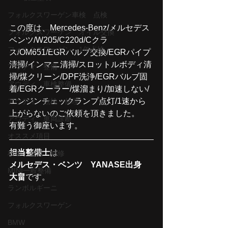
フォルクスワーゲン車検 点検
この度は、Mercedes-Benz/メルセデス
フォルクスワーゲン オイル交換
ベンツ/W205/C220d/Cクラ
フォルクスワーゲン 1年点検
ス/OM651/EGRバルブ交換/EGRパイプ
清掃/インマニ清掃/スロットルボディ清
アウディ 整備
掃/煤クリーン/DPF洗浄/EGRバルブ固
アウディ 車検整備
着/EGRクーラー/煤溜まり/加速しない/
エンジンチェックランプ点灯/1速から
アウディ 点検・修理
上がらないのご依頼を頂きました。
アウディ 車両診断
有難う御座います。
オススメ項目
担当整備士
は
板金・塗装・補修
メルセデス・ベンツ　YANASE出身　
MINI一般整備
大畠
です。
ランボルギーニ
フォルクスワーゲン
BMW