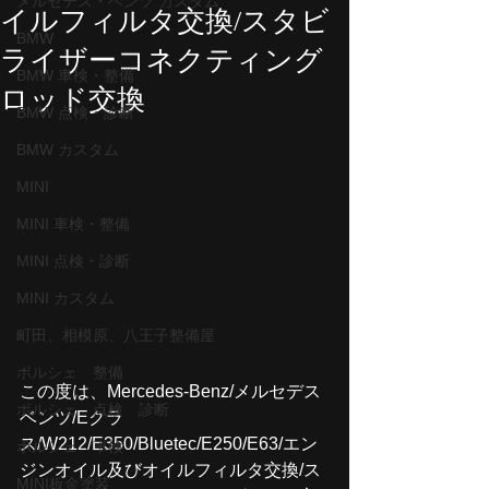
メルセデス・ベンツ カスタム
イルフィルタ交換/スタビ
BMW
ライザーコネクティング
BMW 車検・整備
ロッド交換
BMW 点検・診断
BMW カスタム
MINI
MINI 車検・整備
MINI 点検・診断
MINI カスタム
町田、相模原、八王子整備屋
ポルシェ 整備
この度は、Mercedes-Benz/メルセデス
ポルシェ 点検 診断
ベンツ/Eクラ
ス/W212/E350/Bluetec/E250/E63/エン
ポルシェ 車検
ジンオイル及びオイルフィルタ交換/ス
MINI板金塗装