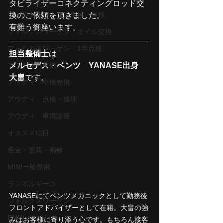
タビライザーコネクティングロッド交
フォルクスワーゲン車検 点検
換のご依頼を頂きました。
有難う御座います。
フォルクスワーゲン オイル交換
フォルクスワーゲン 1年点検
担当整備士
は
メルセデス・ベンツ　YANASE出身　
アウディ 整備
大畠
です。
アウディ 車検整備
アウディ 点検・修理
アウディ 車両診断
オススメ項目
板金・塗装・補修
MINI一般整備
ランボルギーニ
YANASEにてベンツメカニックとして勤務後
フォルクスワーゲン
フロントアドバイザーとして在籍。大畠の強
BMW
みはお客様に寄り添う心です。もちろん接客