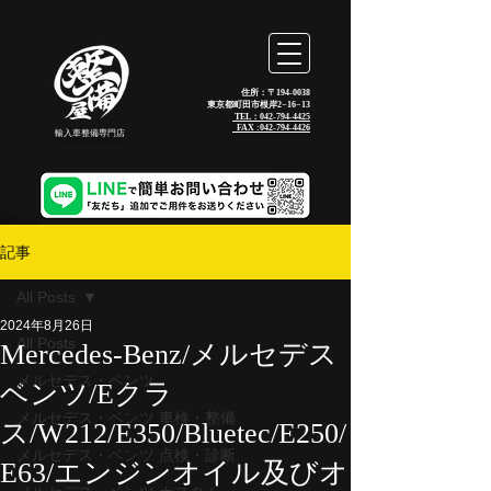
住所：〒194-0038
東京都町田市根岸2−16−13
TEL：042-794-4425
_FAX :
042-794-4426
輸入車整備専門店
記事
All Posts
2024年8月26日
All Posts
Mercedes-Benz/メルセデス
メルセデス・ベンツ
ベンツ/Eクラ
メルセデス・ベンツ 車検・整備
ス/W212/E350/Bluetec/E250/
メルセデス・ベンツ 点検・診断
E63/エンジンオイル及びオ