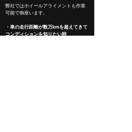
弊社ではホイールアライメントも作業
可能で御座います。
・車の走行距離が数万kmを超えてきて
コンディションを知りたい時
・事故を起こした時
・サスペンションの脱着を行った時
・​車高を調整した時
​・タイヤ交換時に偏摩耗が見受けられ
た時
・足回りの部品交換やカスタムをした
時etc...
＊特に足廻りの整備や事故をしたとき
は、本来のアライメントから大きく狂
ってしまうタイミングですので注意が
必要です。​