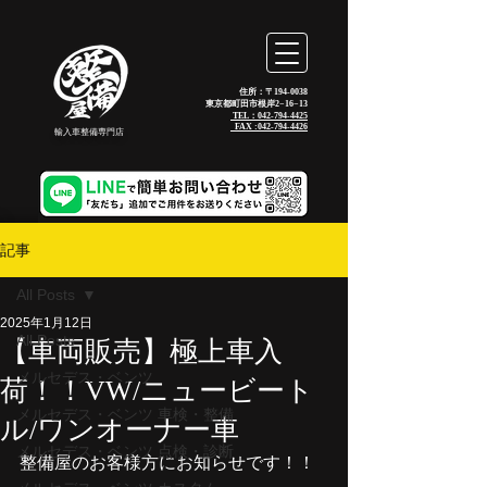
住所：〒194-0038
東京都町田市根岸2−16−13
TEL：042-794-4425
_FAX :
042-794-4426
輸入車整備専門店
記事
All Posts
2025年1月12日
All Posts
【車両販売】極上車入
メルセデス・ベンツ
荷！！VW/ニュービート
メルセデス・ベンツ 車検・整備
ル/ワンオーナー車
メルセデス・ベンツ 点検・診断
整備屋のお客様方にお知らせです！！