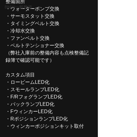
整備箇所
BMW一般整備
・ウォーターポンプ交換
・サーモスタット交換
・タイミングベルト交換
・冷却水交換
・ファンベルト交換
・ベルトテンショナー交換
（弊社入庫前の整備内容も点検整備記
録簿で確認可能です）
カスタム項目
・ロービームLED化
・スモールランプLED化
・F/RフォグランプLED化
・バックランプLED化
・FウィンカーLED化
・RポジションランプLED化
・ウィンカーポジションキット取付