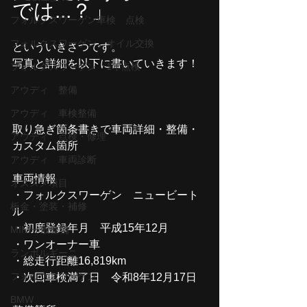
では...？」
フォルクスワーゲン車検 点検
フォルクスワーゲン オイル交換
といういきさつです。
写真と詳細を以下に書いていきます！
フォルクスワーゲン 1年点検
アウディ 整備
アウディ 車検整備
取り急ぎ箇条書きで車両詳細・整備・
アウディ 点検・修理
カスタム箇所
アウディ 車両診断
車両情報
オススメ項目
・フォルクスワーゲン　ニュービート
板金・塗装・補修
ル
・初度登録年月　平成15年12月
MINI一般整備
・ワンオーナー車
ランボルギーニ
・総走行距離16,819km
フォルクスワーゲン
・次回車検満了日　令和8年12月17日
BMW