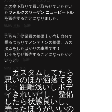
メルセデス・ベンツ カスタム
この度下取りで買い取らせていただい
BMW
た
フォルクスワーゲン ニュービートル
BMW 車検・整備
を販売することになりました。
BMW 点検・診断
BMW カスタム
こちら、従業員の整備士が当初自分で
乗るつもりでメンテナンス整備、カス
MINI
タムをしたばかりの車両です！
MINI 車検・整備
じゃあなぜ販売することになったかと
MINI 点検・診断
いうと、
MINI カスタム
「カスタムしてたら
町田、相模原、八王子整備屋
思いのほか洒落てる
し、距離浅いしボデ
ポルシェ 整備
ィきれいだし、整備
ポルシェ 点検 診断
したら状態良いし、
ポルシェ 車検
売ったほうがいいの
MINI板金塗装