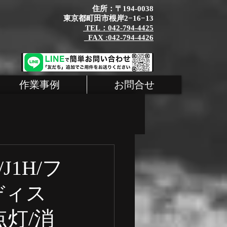
住所：〒194-0038
東京都町田市根岸2−16−13
TEL：042-794-4425
_FAX :042-794-4426
作業事例
お問合せ
タム
MINI
J1H/フ
ディス
シェ 整備
灯/消