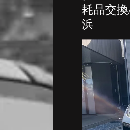
ポルシェ 点検 診断
ポルシ
耗品交換/
浜
フォルクスワーゲン オイル交換
アウディ 点検・修理
アウデ
フォルクスワーゲン
BMW