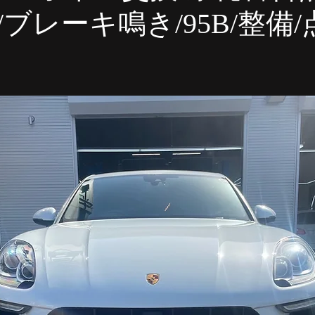
ェ 車検
MINI板金塗装
フォルクスワーゲン車検 点検
ブレーキ鳴き/95B/整備/
フォルクスワーゲン 1年点検
アウディ 整備
アウディ
ィ 車両診断
オススメ項目
板金・塗装・補修
MINI