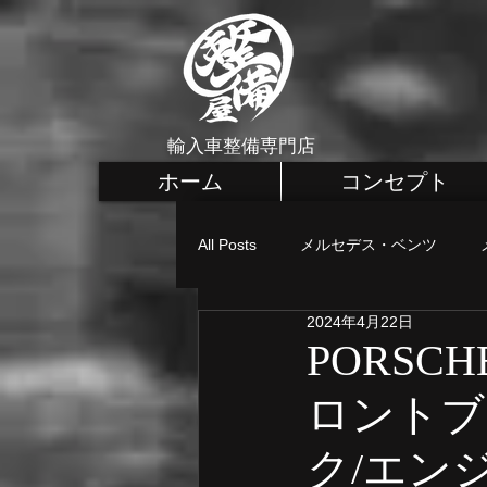
輸入車整備専門店
ホーム
コンセプト
All Posts
メルセデス・ベンツ
2024年4月22日
メルセデス・ベンツ カスタム
PORSCH
ロントブ
MINI 車検・整備
MINI 点検
ク/エン