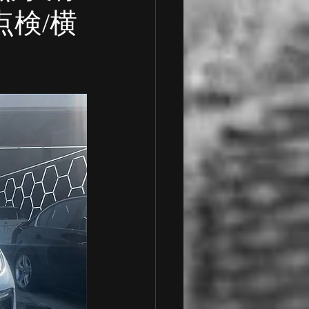
点検/横
 車検整備
一般整備
ランボルギーニ