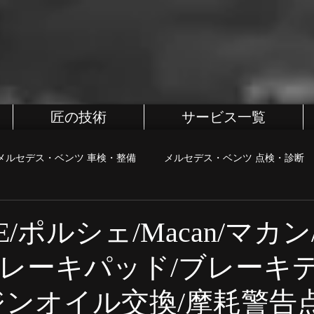
匠の技術
サービス一覧
メルセデス・ベンツ 車検・整備
メルセデス・ベンツ 点検・診断
BMW
BMW 車検・整備
BMW 点検・診断
BMW カス
E/ポルシェ/Macan/マカン/
レーキパッド/ブレーキ
・診断
MINI カスタム
町田、相模原、八王子整備屋
ポル
ジンオイル交換/摩耗警告点