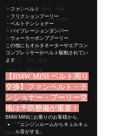
フォルクスワーゲン車検 点検
・ファンベルト
・フリクションプーリー
フォルクスワーゲン オイル交換
・ベルトテンショナー
フォルクスワーゲン 1年点検
・バイブレーションダンパー
・ウォーターポンププーリー
アウディ 整備
この他にもオルタネーターやエアコン
アウディ 車検整備
コンプレッサーがベルト駆動されてい
ます
アウディ 点検・修理
アウディ 車両診断
【BMW MINI ベルト周り
オススメ項目
交換】ファンベルト・テ
板金・塗装・補修
ンショナー・プーリー交
MINI一般整備
換は予防整備が重要！
ランボルギーニ
BMW MINIにお乗りのお客様から、
フォルクスワーゲン
「エンジンルームからキュルキュ
ル音がする」
BMW