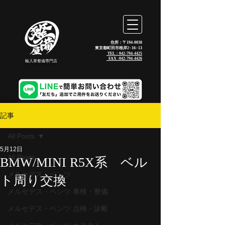
住所：〒194-0038
東京都町田市根岸2−16−13
TEL：042-794-4425
_FAX :
042-794-4426
輸入車整備専門店
記事
All Posts
5月12日
All Posts
BMW/MINI R5X系 ベル
メルセデス・ベンツ
ト周り交換
メルセデス・ベンツ 車検・整備
メルセデス・ベンツ 点検・診断