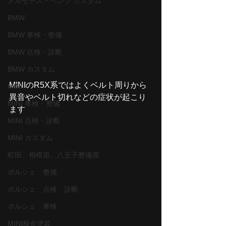
メルセデス・ベンツ カスタム
BMW
BMW 車検・整備
BMW 点検・診断
BMW カスタム
MINIのR5X系ではよくベルト周りから
MINI
異音やベルト切れなどの症状が起こり
MINI 車検・整備
ます
MINI 点検・診断
MINI カスタム
町田、相模原、八王子整備屋
ポルシェ 整備
ポルシェ 点検 診断
ポルシェ 車検
MINI板金塗装