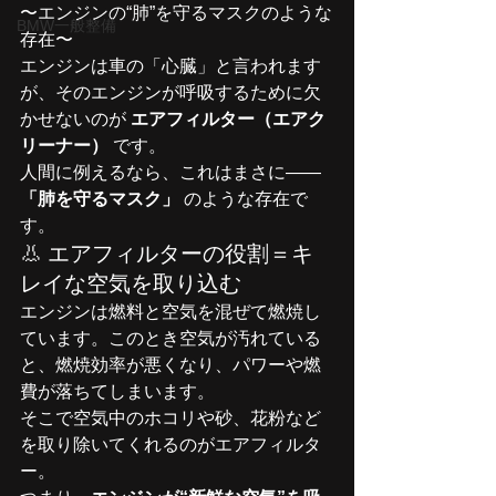
〜エンジンの“肺”を守るマスクのような
BMW一般整備
存在〜
エンジンは車の「心臓」と言われます
が、そのエンジンが呼吸するために欠
かせないのが 
エアフィルター（エアク
リーナー）
 です。
人間に例えるなら、これはまさに——
「肺を守るマスク」
 のような存在で
す。
👃 エアフィルターの役割＝キ
レイな空気を取り込む
エンジンは燃料と空気を混ぜて燃焼し
ています。このとき空気が汚れている
と、燃焼効率が悪くなり、パワーや燃
費が落ちてしまいます。
そこで空気中のホコリや砂、花粉など
を取り除いてくれるのがエアフィルタ
ー。