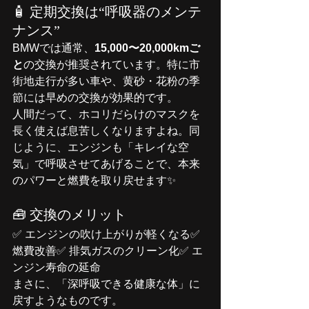
🧴 定期交換は“呼吸器のメンテ
ナンス”
BMWでは通常、
15,000〜20,000kmご
と
の交換が推奨されています。特に市
街地走行が多い車や、黄砂・花粉の季
節には早めの交換が効果的です。
人間だって、ホコリだらけのマスクを
長く使えば息苦しくなりますよね。同
じように、エンジンも「キレイな空
気」で呼吸させてあげることで、本来
のパワーと燃費を取り戻せます✨
🧰 交換のメリット
✅ エンジンの吹け上がりが軽くなる✅ 
燃費改善✅ 排気ガスのクリーン化✅ エ
ンジン寿命の延命
まさに、「深呼吸できる健康な体」に
戻すようなものです。