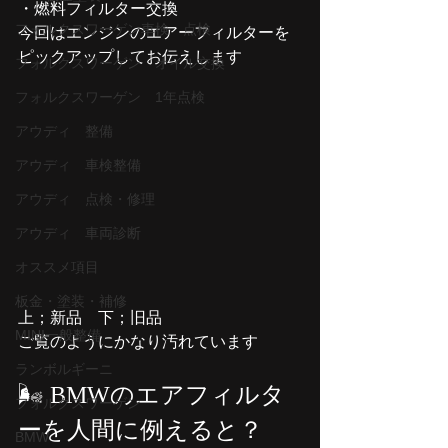
・燃料フィルター交換
フォルクスワーゲン車検 点検
今回はエンジンのエアーフィルターを
ピックアップしてお伝えします
フォルクスワーゲン オイル交換
フォルクスワーゲン 1年点検
アウディ 整備
アウディ 車検整備
アウディ 点検・修理
アウディ 車両診断
オススメ項目
板金・塗装・補修
上；新品　下；旧品
MINI一般整備
ご覧のようにかなり汚れています
ランボルギーニ
🌬️ BMWのエアフィルタ
フォルクスワーゲン
ーを人間に例えると？
BMW