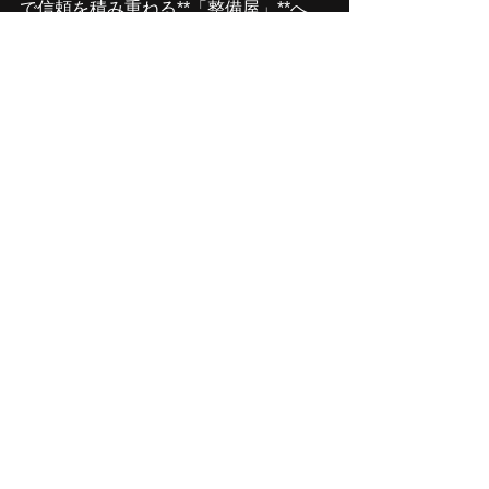
で信頼を積み重ねる**「整備屋」**へ。
📍 
〒194-0038
東京都町田市根岸2-16-
13
📞 
Tel：042-794-4425
✉️ 
Mail;
info@seibiya-machida.com
🕐 
営業時間：
 9:00〜18:00🛠️ 
定休
日：
 水曜日
💬 
LINEでのご相談も歓迎！
Precision. Passion. Performance.
町田で輸入車を整えるなら、
SEIBIYA
⚫────────────────────────
────────────────
BMW
BMW 車検・整備