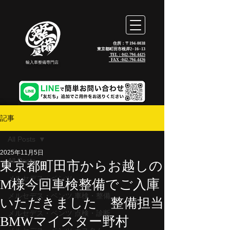
住所：〒194-0038
東京都町田市根岸2−16−13
TEL：042-794-4425
_FAX :
042-794-4426
輸入車整備専門店
記事
All Posts
2025年11月5日
All Posts
東京都町田市からお越しの
メルセデス・ベンツ
M様今回車検整備でご入庫
メルセデス・ベンツ 車検・整備
いただきました 整備担当
メルセデス・ベンツ 点検・診断
BMWマイスター野村