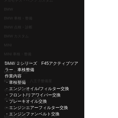
メルセデス・ベンツ カスタム
BMW
BMW 車検・整備
BMW 点検・診断
BMW カスタム
MINI
MINI 車検・整備
MINI 点検・診断
BMW ２シリーズ　F45アクティブツア
ラー　車検整備
MINI カスタム
作業内容
町田、相模原、八王子整備屋
・車検整備
・エンジンオイル/フィルター交換
ポルシェ 整備
・フロント/リアワイパー交換
ポルシェ 点検 診断
・ブレーキオイル交換
・エンジンエアーフィルター交換
ポルシェ 車検
・エンジンファンベルト交換
MINI板金塗装