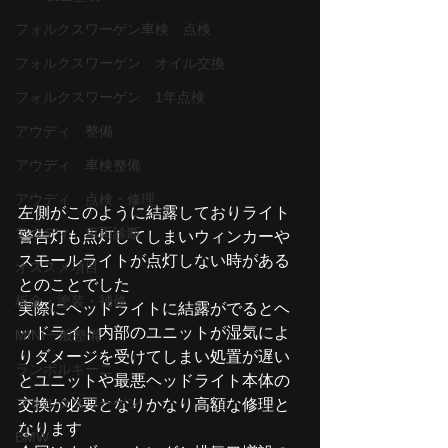
フォルクスワーゲン車検 点検
フォルクスワーゲン オイル交換
フォルクスワーゲン 1年点検
アウディ 整備
アウディ 車検整備
アウディ 点検・修理
左側がこのように結露しておりライト
アウディ 車両診断
警告灯も点灯してしまいウィンカーや
スモールライトが点灯しない時がある
オススメ項目
とのことでした
板金・塗装・補修
実際にヘッドライトに結露がでるとヘ
ッドライト内部のユニットが湿気によ
MINI一般整備
りダメージを受けてしまい処置が遅い
ランボルギーニ
とユニットや最悪ヘッドライト本体の
フォルクスワーゲン
交換が必要となりかなり高額な修理と
なります
BMW