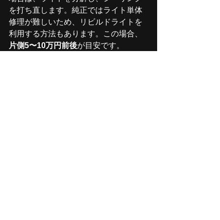
を打ち直します。純正ではライト単体
修理が難しいため、リビルドライトを
利用する方法もあります。この場合、
片側5〜10万円前後
が目安です。
⑤ ヘッドライトユニット交換
LED・HIDモジュールが故障している場
合や、内部腐食が進行している場合は
交換になります。BMW純正ライトは高
額で、
片側で20〜30万円前後
（工賃
別）かかるケースもあります。
DIYでできる応急処置
一時的な曇りであれば、以下のような
応急処置も可能です。
ヘッドライト裏のカバーを外し
て、乾燥剤（シリカゲル）を入れ
る
ドライヤーの温風をライト背面に
あてて軽く乾燥