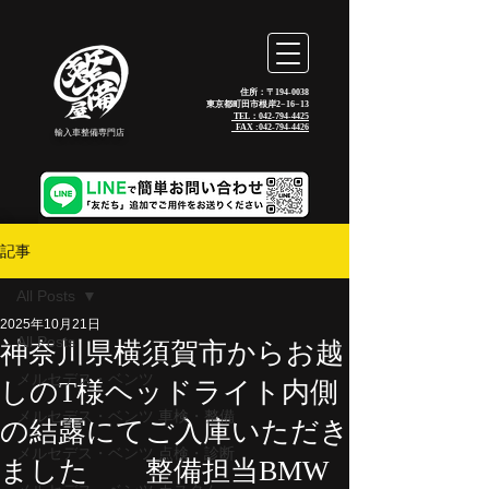
住所：〒194-0038
東京都町田市根岸2−16−13
TEL：042-794-4425
_FAX :
042-794-4426
輸入車整備専門店
記事
All Posts
2025年10月21日
All Posts
神奈川県横須賀市からお越
メルセデス・ベンツ
しのT様ヘッドライト内側
メルセデス・ベンツ 車検・整備
の結露にてご入庫いただき
メルセデス・ベンツ 点検・診断
ました 整備担当BMW