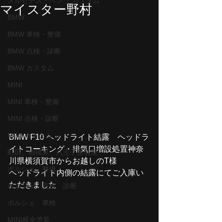
メルセデス・ベンツ カスタム
マイスター野村
BMW
BMW 車検・整備
BMW 点検・診断
BMW カスタム
MINI
MINI 車検・整備
MINI 点検・診断
MINI カスタム
BMW F10 ヘッドライト結露　ヘッドラ
イトコーキング・排気口増設処置神奈
町田、相模原、八王子整備屋
川県横須賀市からお越しのT様
ポルシェ 整備
ヘッドライト内側の結露にてご入庫い
ただきました
ポルシェ 点検 診断
ポルシェ 車検
MINI板金塗装