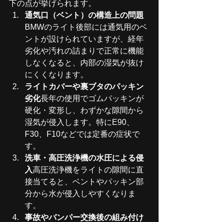
下の点が挙げられます。
通気口（ベント）の構造上の問題
BMWのライト後部には通気用のベ
ントが設けられていますが、経年
劣化や汚れの詰まりで正常に機能
しなくなると、内部の湿気が抜け
にくくなります。
ライトカバーや裏ブタのパッキン
劣化
長年の使用でゴムパッキンが
硬化・変形し、わずかな隙間から
湿気が侵入します。特にE90、
F30、F10などでは定番の症状で
す。
洗車・高圧洗浄機の水圧による侵
入
高圧洗浄機をライトの隙間に直
接当てると、ベントやパッキン部
分から水が侵入しやすくなりま
す。
事故やバンパー交換後の組み付け