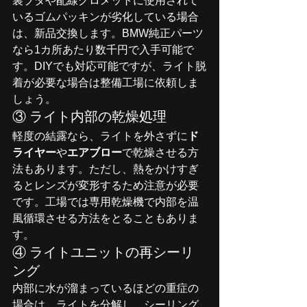
裏ブタや配線グロメットに使用されて
いるゴムパッキンが劣化している場合
は、新品交換します。BMW純正パーツ
なら1カ所あたり数千円で入手可能で
す。DIYでも対応可能ですが、ライト脱
着が必要な場合は整備工場に依頼しま
しょう。
③ ライト内部の乾燥処理
軽度の結露なら、ライトを外さずに
ド
ライヤー
や
エアブロー
で乾燥させる方
法もあります。ただし、熱をかけすぎ
るとレンズが変形するため注意が必要
です。工場では専用乾燥機で内部を温
風循環させる方法をとることもありま
す。
④ ライトユニットの再シーリ
ング
内部に水が溜まっているほどの重症の
場合は、ライトを分解し、シーリング