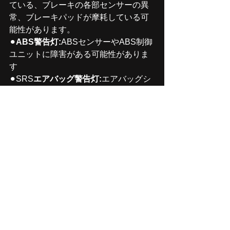
ている、ブレーキの各部センサーの異
常、ブレーキパッドが摩耗している可
能性があります。
⚫︎
ABS警告灯:
ABSセンサーやABS制御
ユニットに障害がある可能性がありま
す
⚫︎SRS
エアバッグ警告灯:
エアバッグシ
ステムに問題がある場合に点灯しま
す。エアバッグのコンピュータ/センサ
ーや配線に障害がある可能性がありま
す。
⚫︎
タイヤ空気圧警告灯:
タイヤの空気圧
が低下した場合に点灯します。タイヤ
がパンクしている可能性があります。
他メーカーにより異なる警告灯も御座
います。
警告灯は、走行中に発生したりエンジ
ンを掛けた際に発生したりとタイミン