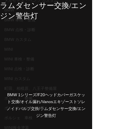
メルセデス・ベンツ カスタム
ラムダセンサー交換/エン
BMW
ジン警告灯
BMW 車検・整備
BMW 点検・診断
BMW カスタム
MINI
MINI 車検・整備
MINI 点検・診断
MINI カスタム
町田、相模原、八王子整備屋
BMW 1シリーズ/F20ヘッドカバーガスケッ
ポルシェ 整備
ト交換/オイル漏れ/Vanosエキゾーストソレ
ポルシェ 点検 診断
ノイドバルブ交換/ラムダセンサー交換/エン
ジン警告灯
ポルシェ 車検
MINI板金塗装