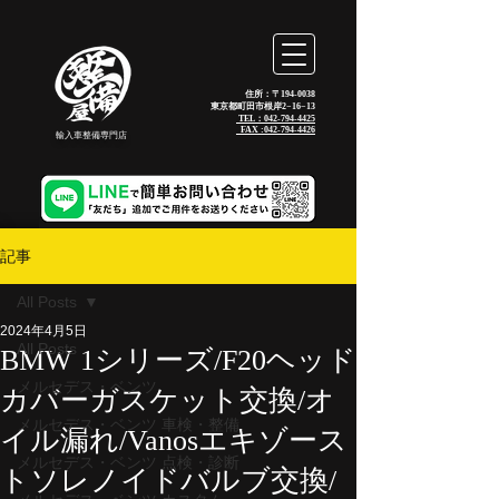
住所：〒194-0038
東京都町田市根岸2−16−13
TEL：042-794-4425
_FAX :
042-794-4426
輸入車整備専門店
記事
All Posts
2024年4月5日
All Posts
BMW 1シリーズ/F20ヘッド
メルセデス・ベンツ
カバーガスケット交換/オ
メルセデス・ベンツ 車検・整備
イル漏れ/Vanosエキゾース
メルセデス・ベンツ 点検・診断
トソレノイドバルブ交換/