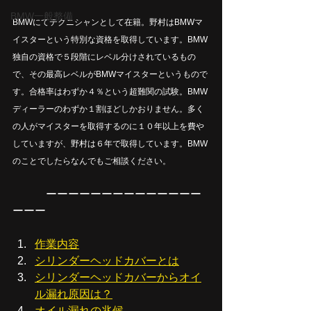
BMW一般整備
BMWにてテクニシャンとして在籍。野村はBMWマ
イスターという特別な資格を取得しています。BMW
独自の資格で５段階にレベル分けされているもの
で、その最高レベルがBMWマイスターというもので
す。合格率はわずか４％という超難関の試験。BMW
ディーラーのわずか１割ほどしかおりません。多く
の人がマイスターを取得するのに１０年以上を費や
していますが、野村は６年で取得しています。BMW
のことでしたらなんでもご相談ください。
　　　ーーーーーーーーーーーーーー
ーーー
作業内容
シリンダーヘッドカバーとは
シリンダーヘッドカバーからオイ
ル漏れ原因は？
オイル漏れの兆候