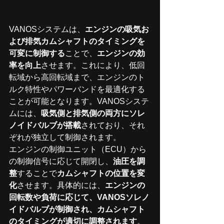
VANOSシステムは、
エンジンの吸気お
よび排気カムシャフトのタイミングを
可変に制御する
ことで、
エンジンの効
率を向上
させます。これにより、低回
転域から高回転域まで、エンジンのト
ルク特性やパワーバンドを最適化する
ことが可能となります。VANOSシステ
ムには、
吸気側と排気側の両方にソレ
ノイドバルブが搭載
されており、それ
ぞれが独立して制御されます。
エンジンの制御ユニット（ECU）から
の制御信号に応じて開閉し、
油圧を調
整
することで
カムシャフトの位置を変
化
させます。具体的には、
エンジンの
回転数や負荷に応じて、VANOSソレノ
イドバルブが制御され、カムシャフト
のタイミングが適切に調整されます
。