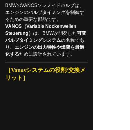
BMWのVANOSソレノイドバルブは、
エンジンのバルブタイミングを制御す
るための重要な部品です。
VANOS（Variable Nockenwellen 
Steuerung）
は、BMWが開発した
可変
バルブタイミングシステム
の名称であ
り、
エンジンの出力特性や燃費を最適
化する
ために設計されています。
［Vanosシステムの役割/交換メ
リット］