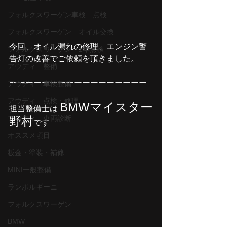
フォルクスワーゲン車検 点検
フォルクスワーゲン オイル交換
今回、オイル漏れの修理、エンジン警
フォルクスワーゲン 1年点検
告灯の改善でご依頼を頂きました。
アウディ 整備
ーーーーーーーーーーーーーーーーー
アウディ 車検整備
アウディ 点検・修理
BMWマイスター
担当整備士は 
アウディ 車両診断
野村
です
オススメ項目
板金・塗装・補修
MINI一般整備
ランボルギーニ
フォルクスワーゲン
BMW