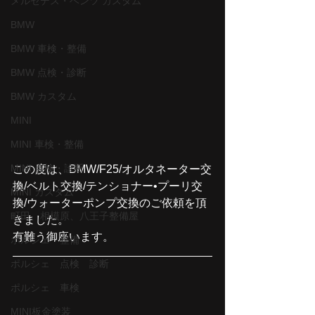
メルセデス・ベンツ カスタム
BMW
BMW 車検・整備
BMW 点検・診断
BMW カスタム
MINI
MINI 車検・整備
MINI 点検・診断
この度は、BMW/F25/オルタネーター交
換/ベルト交換/テンショナー•プーリ交
MINI カスタム
換/ウォーターポンプ交換のご依頼を頂
町田、相模原、八王子整備屋
きました。
有難う御座います。
ポルシェ 整備
ポルシェ 点検 診断
ポルシェ 車検
MINI板金塗装