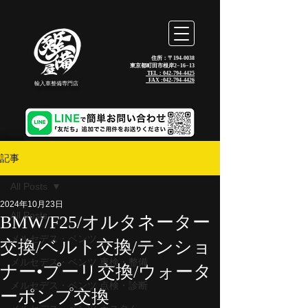
住所：〒194-0038
東京都町田市根岸2−16−13
TEL：042-794-4425
_FAX :
042-794-4426
輸入車整備専門店
記事
All Posts
2024年10月23日
All Posts
BMW/F25/オルタネーター
メルセデス・ベンツ
交換/ベルト交換/テンショ
メルセデス・ベンツ 車検・整備
ナー•プーリ交換/ウォータ
メルセデス・ベンツ 点検・診断
ーポンプ交換