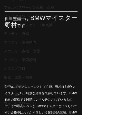
フォルクスワーゲン車検 点検
フォルクスワーゲン オイル交換
BMWマイスター
担当整備士は 
野村
フォルクスワーゲン 1年点検
です
アウディ 整備
アウディ 車検整備
アウディ 点検・修理
アウディ 車両診断
オススメ項目
板金・塗装・補修
MINI一般整備
BMWにてテクニシャンとして在籍。野村はBMWマ
イスターという特別な資格を取得しています。BMW
ランボルギーニ
独自の資格で５段階にレベル分けされているもの
フォルクスワーゲン
で、その最高レベルがBMWマイスターというもので
BMW
す。合格率はわずか４％という超難関の試験。BMW