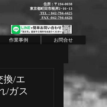
住所：〒194-0038
東京都町田市根岸2−16−13
TEL：042-794-4425
_FAX :042-794-4426
作業事例
お問合せ
タム
MINI
交換/エ
れ/ガス
シェ 整備