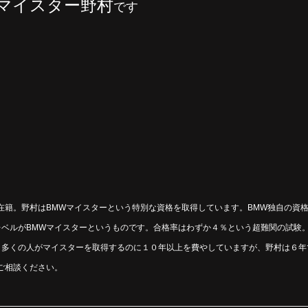
Wマイスター野村
です
在籍。野村はBMWマイスターという特別な資格を取得しています。BMW独自の資
ベルがBMWマイスターというものです。合格率はわずか４％という超難関の試験。
。多くの人がマイスターを取得するのに１０年以上を費やしていますが、野村は６年
ご相談ください。