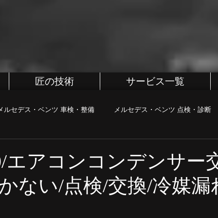
匠の技術
サービス一覧
メルセデス・ベンツ 車検・整備
メルセデス・ベンツ 点検・診断
BMW
BMW 車検・整備
BMW 点検・診断
BMW カス
R60/エアコンコンデンサー
かない/点検/交換/冷媒漏
・診断
MINI カスタム
町田、相模原、八王子整備屋
ポル