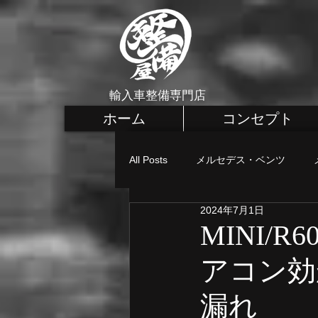
輸入車整備専門店
ホーム
コンセプト
All Posts
メルセデス・ベンツ
2024年7月1日
メルセデス・ベンツ カスタム
MINI/
アコン効
MINI 車検・整備
MINI 点検
漏れ