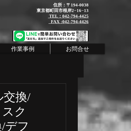
住所：〒194-0038
東京都町田市根岸2−16−13
TEL：042-794-4425
_FAX :042-794-4426
作業事例
お問合せ
タム
MINI
ル交換/
ィスク
シェ 整備
/デフ