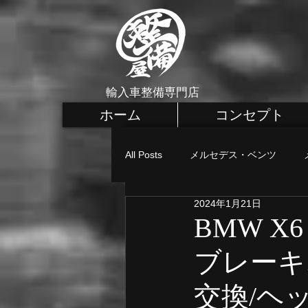
輸入車整備専門店
ホーム
コンセプト
All Posts
メルセデス・ベンツ
2024年1月21日
メルセデス・ベンツ カスタム
BMW X
ブレーキ
MINI 車検・整備
MINI 点検
交換/ヘ