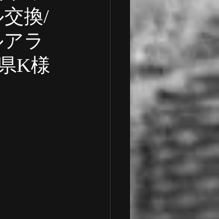
交換/
ルアラ
 車検整備
玉県K様
一般整備
ランボルギーニ