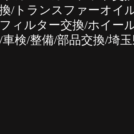
ェ 車検
MINI板金塗装
フォルクスワーゲン車検 点検
換/トランスファーオイル
フィルター交換/ホイー
フォルクスワーゲン 1年点検
アウディ 整備
アウディ
/車検/整備/部品交換/埼
ィ 車両診断
オススメ項目
板金・塗装・補修
MINI