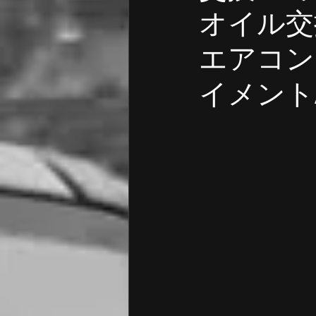
ポルシェ 点検 診断
ポルシ
オイル交
エアコン
フォルクスワーゲン オイル交換
イメント
アウディ 点検・修理
アウデ
フォルクスワーゲン
BMW