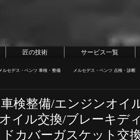
匠の技術
サービス一覧
メルセデス・ベンツ 車検・整備
メルセデス・ベンツ 点検・診断
BMW
BMW 車検・整備
BMW 点検・診断
BMW カス
6 車検整備/エンジンオイ
オイル交換/ブレーキデ
・診断
MINI カスタム
町田、相模原、八王子整備屋
ポル
ッドカバーガスケット交換