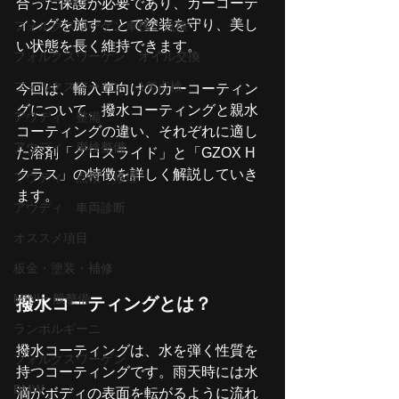
合った保護が必要であり、カーコーテ
ィングを施すことで塗装を守り、美し
フォルクスワーゲン車検 点検
い状態を長く維持できます。
フォルクスワーゲン オイル交換
フォルクスワーゲン 1年点検
今回は、輸入車向けのカーコーティン
グについて、撥水コーティングと親水
アウディ 整備
コーティングの違い、それぞれに適し
アウディ 車検整備
た溶剤「グロスライド」と「GZOX H
クラス」の特徴を詳しく解説していき
アウディ 点検・修理
ます。
アウディ 車両診断
オススメ項目
板金・塗装・補修
MINI一般整備
撥水コーティングとは？
ランボルギーニ
撥水コーティングは、水を弾く性質を
フォルクスワーゲン
持つコーティングです。雨天時には水
BMW
滴がボディの表面を転がるように流れ