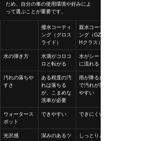
ため、自分の車の使用環境や好みによ
って選ぶことが重要です。
撥水コーティ
親水コーティ
ング（グロス
ング（GZOX 
ライド）
Hクラス）
水の弾き方
水滴がコロコ
水がシート状
ロと転がる
に流れる
汚れの落ちや
ある程度の汚
雨が降るだけ
すさ
れは落ちる
で汚れが落ち
が、こまめな
やすい
洗車が必要
ウォータース
できやすい
できにくい
ポット
光沢感
深みのあるツ
しっとりとし