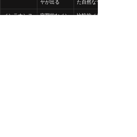
ヤが出る
た自然なツヤ
メンテナンス
定期的なメン
比較的メンテ
テナンスが必
ナンスが楽
要
もし、
光沢重視で、雨水がコロコロ転が
るのが好きなら「グロスライド」
メンテナンスを楽にして、ウォー
タースポットを防ぎたいなら
「GZOX Hクラス」
といった選び方がおすすめです。