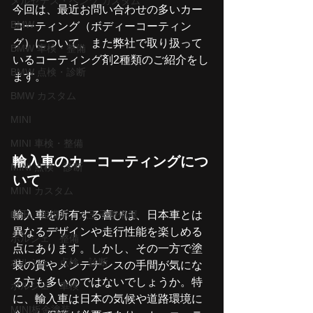
メルセデス・ベンツ カスタム
今回は、最近お問い合わせの多いカー
BMW
コーティング（ボディーコーティン
グ）について、また弊社で取り扱って
BMW 車検・整備
いるコーティング剤2種類のご紹介をし
BMW 点検・診断
ます。
BMW カスタム
MINI
MINI 車検・整備
輸入車のカーコーティングにつ
MINI 点検・診断
いて
MINI カスタム
町田、相模原、八王子整備屋
輸入車を所有する喜びは、日本車とは
異なるデザインや走行性能を楽しめる
ポルシェ 整備
点にあります。しかし、その一方で塗
ポルシェ 点検 診断
装の質やメンテナンスの手間が気にな
る方も多いのではないでしょうか。特
ポルシェ 車検
に、輸入車は日本の気候や道路環境に
MINI板金塗装