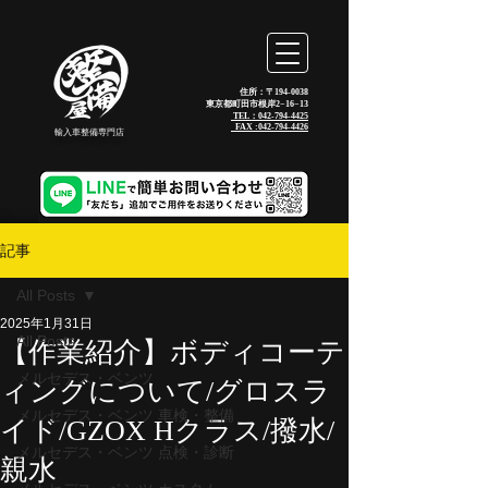
住所：〒194-0038
東京都町田市根岸2−16−13
TEL：042-794-4425
_FAX :
042-794-4426
輸入車整備専門店
記事
All Posts
2025年1月31日
All Posts
【作業紹介】ボディコーテ
メルセデス・ベンツ
ィングについて/グロスラ
メルセデス・ベンツ 車検・整備
イド/GZOX Hクラス/撥水/
メルセデス・ベンツ 点検・診断
親水