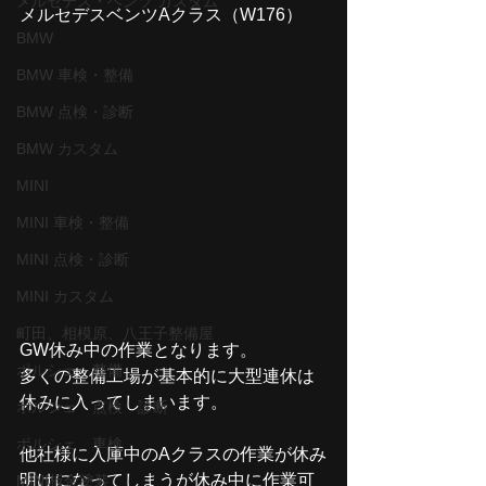
メルセデス・ベンツ カスタム
メルセデスベンツAクラス（W176）
BMW
BMW 車検・整備
BMW 点検・診断
BMW カスタム
MINI
MINI 車検・整備
MINI 点検・診断
MINI カスタム
町田、相模原、八王子整備屋
GW休み中の作業となります。
ポルシェ 整備
多くの整備工場が基本的に大型連休は
休みに入ってしまいます。
ポルシェ 点検 診断
ポルシェ 車検
他社様に入庫中のAクラスの作業が休み
明けになってしまうが休み中に作業可
MINI板金塗装