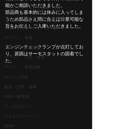
能かご相談いただきました。
フォルクスワーゲン車検 点検
部品商も基本的には休みに入ってしま
フォルクスワーゲン オイル交換
うため部品さえ間に合えば作業可能な
旨をお伝えしご入庫いただきました。
フォルクスワーゲン 1年点検
アウディ 整備
エンジンチェックランプが点灯してお
アウディ 車検整備
り、原因はサーモスタットの固着でし
アウディ 点検・修理
た。
アウディ 車両診断
オススメ項目
板金・塗装・補修
MINI一般整備
ランボルギーニ
フォルクスワーゲン
BMW