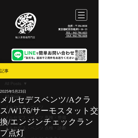
住所：〒194-0038
東京都町田市根岸2−16−13
TEL：042-794-4425
_FAX :
042-794-4426
輸入車整備専門店
記事
All Posts
2025年5月23日
All Posts
メルセデスベンツ/Aクラ
メルセデス・ベンツ
ス/W176/サーモスタット交
メルセデス・ベンツ 車検・整備
換/エンジンチェックラン
メルセデス・ベンツ 点検・診断
プ点灯