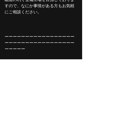
すので、なにか事情がある方もお気軽
にご相談ください。
ーーーーーーーーーーーーーーーーー
ーーーーーーーーーーーーーーーーー
ーーーーー
整備屋
〒194-0038
東京都町田市根岸2-16-13
Tel: 042-794-4425
Mail: 
info@seibiya-machida.com