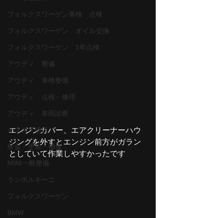
フォルクスワーゲン車検 点検
フォルクスワーゲン オイル交換
フォルクスワーゲン 1年点検
アウディ 整備
アウディ 車検整備
アウディ 点検・修理
アウディ 車両診断
エンジンカバー、エアクリーナーハウ
オススメ項目
ジングを外すとエンジン前方がガラン
板金・塗装・補修
としていて作業しやすかったです
MINI一般整備
ランボルギーニ
フォルクスワーゲン
BMW