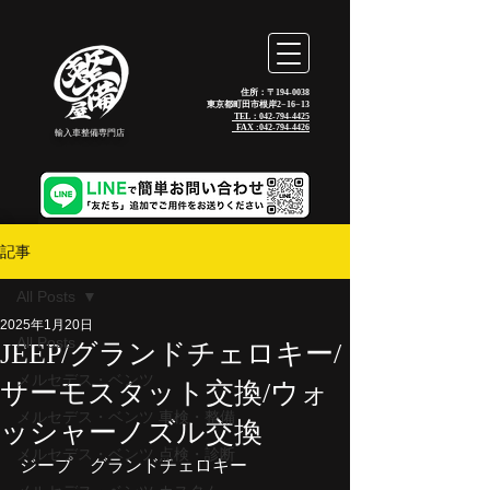
住所：〒194-0038
東京都町田市根岸2−16−13
TEL：042-794-4425
_FAX :
042-794-4426
輸入車整備専門店
記事
All Posts
2025年1月20日
All Posts
JEEP/グランドチェロキー/
メルセデス・ベンツ
サーモスタット交換/ウォ
メルセデス・ベンツ 車検・整備
ッシャーノズル交換
メルセデス・ベンツ 点検・診断
ジープ　グランドチェロキー