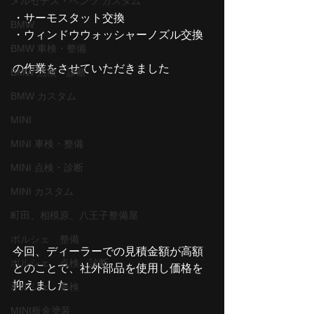
メルセデス・ベンツ カスタム
・サーモスタット交換
BMW
・ウィンドウウォッシャーノズル交換
BMW 車検・整備
の作業をさせていただきました
BMW 点検・診断
BMW カスタム
MINI
MINI 車検・整備
MINI 点検・診断
MINI カスタム
町田、相模原、八王子整備屋
ポルシェ 整備
今回、ディーラーでの見積金額が高額
ポルシェ 点検 診断
とのことで、社外部品を使用し価格を
抑えました
ポルシェ 車検
MINI板金塗装