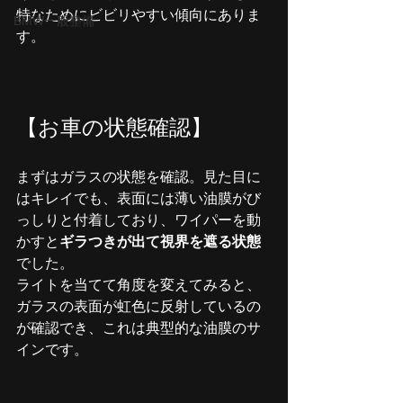
特なためにビビリやすい傾向にありま
BMW一般整備
す。
【お車の状態確認】
まずはガラスの状態を確認。見た目に
はキレイでも、表面には薄い油膜がび
っしりと付着しており、ワイパーを動
かすと
ギラつきが出て視界を遮る状態
でした。
ライトを当てて角度を変えてみると、
ガラスの表面が虹色に反射しているの
が確認でき、これは典型的な油膜のサ
インです。