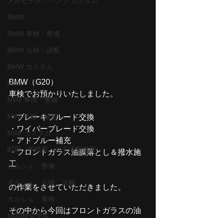
メルセデス・ベンツ カスタム
BMW
BMW 車検・整備
BMW 点検・診断
BMW カスタム
BMW（G20）
MINI
車検でお預かりいたしました。
MINI 車検・整備
MINI 点検・診断
・ブレーキフルード交換
・ワイパーブレード交換
MINI カスタム
・アドブルー補充
町田、相模原、八王子整備屋
・フロントガラス油膜落とし＆撥水施
工
ポルシェ 整備
ポルシェ 点検 診断
の作業をさせていただきました。
ポルシェ 車検
その中から今回はフロントガラスの油
MINI板金塗装