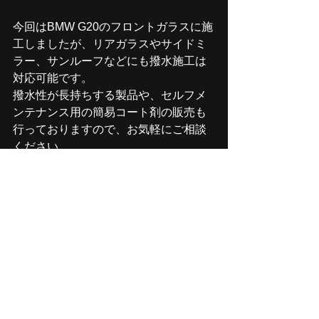
今回はBMW G20のフロントガラスに施
工しましたが、リアガラスやサイドミ
ラー、サンルーフなどにも撥水施工は
対応可能です。
撥水性が長持ちする製品や、セルフメ
ンテナンス用の簡易コート剤の販売も
行っておりますので、お気軽にご相談
ください。
弊社では、BMWをはじめとした輸入車
に特化したガラスメンテナンスも行っ
ております。
「最近、ワイパーの調子
が悪いな」「雨の日に見えにくいな」
と感じたら、ぜひ一度ご来店くださ
い。
安全で快適なドライブのために、ガラ
スのケアもお忘れなく！