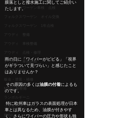
膜落としと撥水施工に関してご紹介い
フォルクスワーゲン車検 点検
たします。
フォルクスワーゲン オイル交換
フォルクスワーゲン 1年点検
アウディ 整備
アウディ 車検整備
アウディ 点検・修理
雨の日に「ワイパーがビビる」「視界
アウディ 車両診断
がギラついて見づらい」と感じたこと
オススメ項目
はありませんか？
板金・塗装・補修
 その原因の多くは
油膜の付着
によるも
MINI一般整備
のです。
ランボルギーニ
 特に欧州車はガラスの表面処理が日本
フォルクスワーゲン
車とは異なるため、油膜が付きやす
BMW
く、さらにワイパーの圧力や形状も独