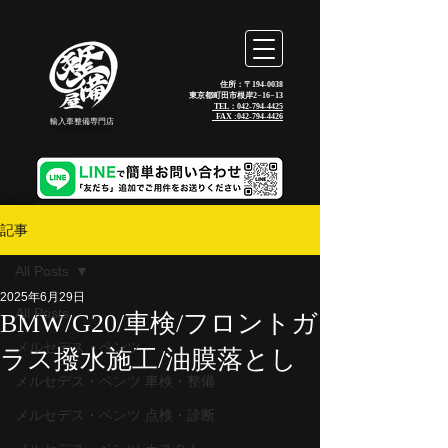
住所：〒194-0038
東京都町田市根岸2−16−13
TEL：042-794-4425
_FAX :
042-794-4426
輸入車整備専門店
記事
All Posts
2025年6月29日
All Posts
BMW/G20/車検/フロントガ
メルセデス・ベンツ
ラス撥水施工/油膜落とし
メルセデス・ベンツ 車検・整備
メルセデス・ベンツ 点検・診断