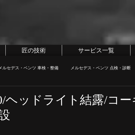
匠の技術
サービス一覧
メルセデス・ベンツ 車検・整備
メルセデス・ベンツ 点検・診断
BMW
BMW 車検・整備
BMW 点検・診断
BMW カス
20/ヘッドライト結露/コー
設
・診断
MINI カスタム
町田、相模原、八王子整備屋
ポル