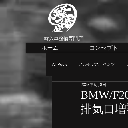
輸入車整備専門店
ホーム
コンセプト
All Posts
メルセデス・ベンツ
2025年5月8日
メルセデス・ベンツ カスタム
BMW/F
排気口増
MINI 車検・整備
MINI 点検