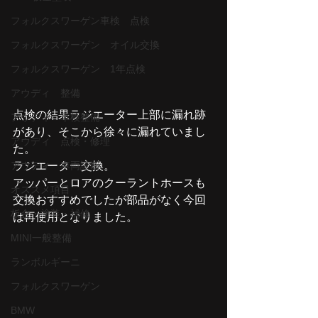
フォルクスワーゲン車検 点検
フォルクスワーゲン オイル交換
フォルクスワーゲン 1年点検
アウディ 整備
点検の結果ラジエーター上部に漏れ跡
アウディ 車検整備
があり、そこから徐々に漏れていまし
アウディ 点検・修理
た。
ラジエーター交換。
アウディ 車両診断
アッパーとロアのクーラントホースも
オススメ項目
交換おすすめでしたが部品がなく今回
板金・塗装・補修
は再使用となりました。
MINI一般整備
ランボルギーニ
フォルクスワーゲン
BMW