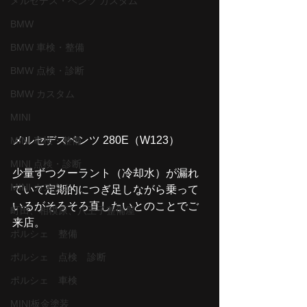
メルセデス・ベンツ カスタム
BMW
BMW 車検・整備
BMW 点検・診断
BMW カスタム
MINI
メルセデスベンツ 280E（W123）
MINI 車検・整備
MINI 点検・診断
少量ずつクーラント（冷却水）が漏れ
MINI カスタム
ていて定期的につぎ足しながら乗って
いるがそろそろ直したいとのことでご
町田、相模原、八王子整備屋
来店。
ポルシェ 整備
ポルシェ 点検 診断
ポルシェ 車検
MINI板金塗装