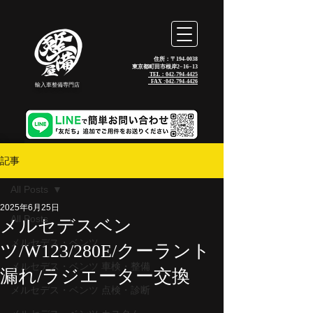
住所：〒194-0038
東京都町田市根岸2−16−13
TEL：042-794-4425
_FAX :
042-794-4426
輸入車整備専門店
記事
All Posts
2025年6月25日
All Posts
メルセデスベン
メルセデス・ベンツ
ツ/W123/280E/クーラント
メルセデス・ベンツ 車検・整備
漏れ/ラジエーター交換
メルセデス・ベンツ 点検・診断