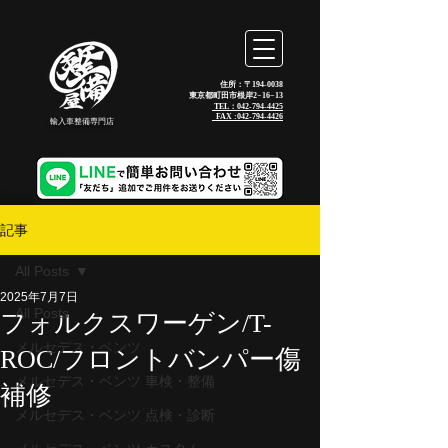
住所：〒194-0038
東京都町田市根岸2−16−13
TEL：042-794-4425
_FAX :
042-794-4426
輸入車整備専門店
記事
All Posts
2025年7月7日
All Posts
フォルクスワーゲン/T-
メルセデス・ベンツ
ROC/フロントバンパー傷
メルセデス・ベンツ 車検・整備
補修
メルセデス・ベンツ 点検・診断