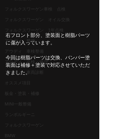
フォルクスワーゲン車検 点検
フォルクスワーゲン オイル交換
フォルクスワーゲン 1年点検
右フロント部分、塗装面と樹脂パーツ
アウディ 整備
に傷が入っています。
アウディ 車検整備
今回は樹脂パーツは交換、バンパー塗
アウディ 点検・修理
装面は補修＋塗装で対応させていただ
アウディ 車両診断
きました。
オススメ項目
板金・塗装・補修
MINI一般整備
ランボルギーニ
フォルクスワーゲン
BMW