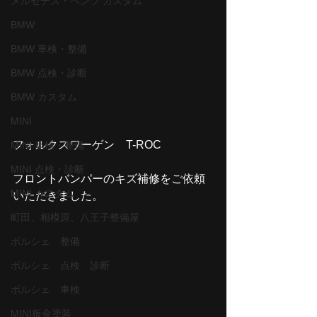
メルセデス・ベンツ カスタム
BMW
BMW 車検・整備
BMW 点検・診断
BMW カスタム
MINI
フォルクスワーゲン　T-ROC
MINI 車検・整備
MINI 点検・診断
フロントバンパーのキズ補修をご依頼
MINI カスタム
いただきました。
町田、相模原、八王子整備屋
ポルシェ 整備
ポルシェ 点検 診断
ポルシェ 車検
MINI板金塗装