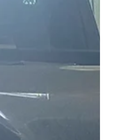
てもらったところコンデンサから漏れていて交換
必要と言われたけど高額なので安く修理できない
か、とのご相談。 一度ご来店いただき点検してみ
ると確かにコンデンサから漏れ跡が確認できまし
た。 純正部品が約130,000円と高額でしたので社
外部品お探しし、半額ほどのお値段でご用意させ
ていただきました。 作業風景｜エアコンコンデン
サ交換 コンデンサは簡単に説明するとラジエータ
ーとフロントバンパーの間に取り付けられ