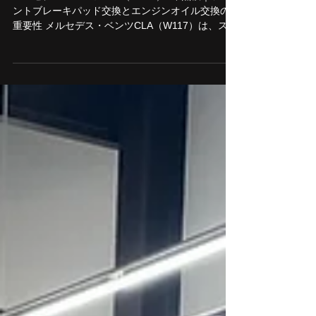
メルセデス・ベンツCLA（W117）1年点検｜フロ
ントブレーキパッド交換とエンジンオイル交換の
重要性 メルセデス・ベンツCLA（W117）は、スタ
イリッシュなデザインと高い走行性能を兼ね備え
た人気モデルです。しかし、その性能を長く安全
に維持するためには、 定期的な点検とメンテナン
ス が欠かせません。 今回は 1年点検の結果、ブレ
ーキパッドの摩耗が確認されたためフロントブレ
ーキパッドを交換 し、あわせて 交換時期を迎えて
いたエンジンオイル交換 を実施しました。 本記事
では、作業内容の解説とともに、 メルセデス・ベ
ンツにおける1年点検の重要性 について詳しくご紹
介します。 作業風景｜フロントブレーキパッド交
換 キャリパー取り外し。 取り外したパッド 新品パ
ッド 鳴き防止のためパッドの角を削り、必要な部
分にパッドグリスを塗布し、取り付けます。 キャ
リパー取付ボルトも新品に交換。 最後にキャリパ
ーの清掃。 全ての作業が完了した後に試運転でブ
レーキのあたりをつけ終了です。 作業風景｜エン
ジンオイル及びオイルフィルター交換 エンジンオ