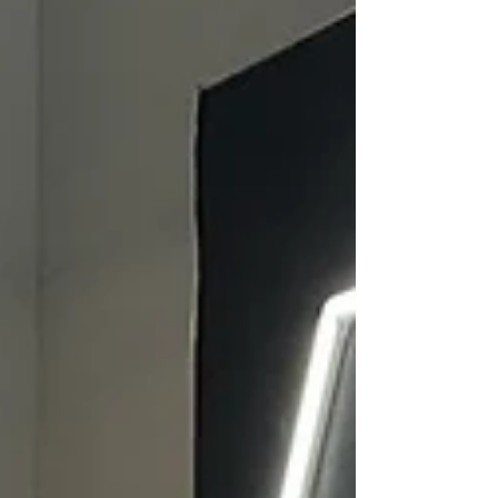
避けられないトラブル も存在します。その代表例
のひとつが、 パワーウィンドウレギュレーターの
故障 です。 本記事では、Gクラス（W463）で多
く見られるパワーウィンドウ不良の症状や原因、
レギュレーター交換作業の内容、修理の重要性に
ついて詳しく解説します。 ご相談内容 突然左リア
の窓ガラスが落ち、スイッチを上げても音がする
だけで窓が上がってこないとのことでした。 窓落
ちはゲレンデの持病です、、、。このご相談は定
期的に受けます。 お話しからするにモーターは動
いていそうなのでパワーウィンドウレギュレータ
ーの交換をご案内しました。 作業風景｜左リアパ
ワーウィンドウレギュレーター交換 落ち切ってい
ました。 袋はお客様ご自身で雨侵入防止のためつ
けた状態でのご入庫でした。 ドア内張りを外しま
す。 配線類やユニットを避けて、ビニールのカバ
ー