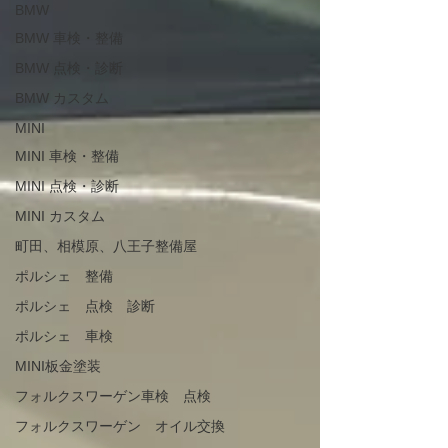
BMW
BMW 車検・整備
BMW 点検・診断
BMW カスタム
MINI
MINI 車検・整備
MINI 点検・診断
MINI カスタム
町田、相模原、八王子整備屋
ポルシェ 整備
ポルシェ 点検 診断
ポルシェ 車検
MINI板金塗装
フォルクスワーゲン車検 点検
フォルクスワーゲン オイル交換