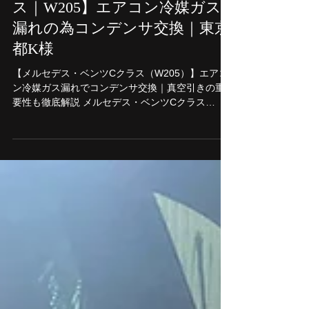
2025年12月14日
【メルセデス・ベンツ｜Cクラ
ス｜W205】エアコン冷媒ガス
漏れの為コンデンサ交換｜東京
都K様
【メルセデス・ベンツCクラス（W205）】エアコ
ン冷媒ガス漏れでコンデンサ交換｜真空引きの重
要性も徹底解説 メルセデス・ベンツCクラス
（W205）で多く見られるトラブルのひとつが、
エアコンの冷えが弱くなる症状 です。特に、 エア
コン冷媒ガス漏れ が原因となるケースは非常に多
く、その際に交換が必要となる部品がエアコンコ
ンデンサです。 本記事では W205に多いエアコン
コンデンサのガス漏れ 交換作業のポイント エアコ
ンガス充填前に行う「真空引き」の重要性 につい
て、プロの視点から詳しく解説します。 ご相談内
容 エアコンが効かなくなり、ディーラーで点検し