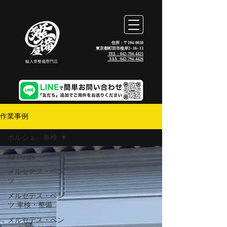
住所：〒194-0038
東京都町田市根岸2−16−13
TEL：042-794-4425
_FAX :
042-794-4426
輸入車整備専門店
作業事例
ポルシェ 車検
All Posts
メルセデス・ベン
ツ
メルセデス・ベン
ツ 車検・整備
メルセデス・ベン