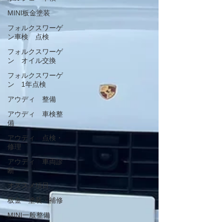
MINI板金塗装
フォルクスワーゲ
ン車検 点検
フォルクスワーゲ
ン オイル交換
フォルクスワーゲ
ン 1年点検
アウディ 整備
アウディ 車検整
備
アウディ 点検・
修理
アウディ 車両診
断
オススメ項目
板金・塗装・補修
MINI一般整備