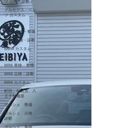
ツ 点検・診断
メルセデス・ベン
ツ カスタム
BMW
BMW 車検・整備
BMW 点検・診断
BMW カスタム
MINI
MINI 車検・整備
MINI 点検・診断
MINI カスタム
町田、相模原、八
王子整備屋
ポルシェ 整備
ポルシェ 点検
診断
ポルシェ 車検