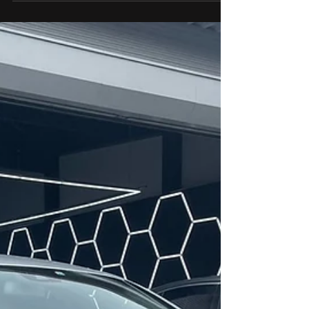
MercedesBenz/メルセデスベンツ/Gクラス/ゲレン
デ/G350d/W463/OM642/法定1年点検/Adblue点検/
エンジンオイル交換/オイルフィルタ交換/Adblue補
充/ブレーキ点検/ワイパー点検