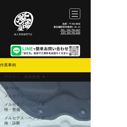
住所：〒194-0038
東京都町田市根岸2−16−13
TEL：042-794-4425
_FAX :
042-794-4426
輸入車整備専門店
作業事例
アウディ 車検整備
All Posts
メルセデス・ベンツ
メルセデス・ベンツ 車
検・整備
メルセデス・ベンツ 点
検・診断