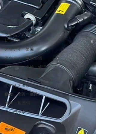
フォルクスワーゲン車
検 点検
フォルクスワーゲン
オイル交換
フォルクスワーゲン
1年点検
アウディ 整備
アウディ 車検整備
アウディ 点検・修理
アウディ 車両診断
オススメ項目
板金・塗装・補修
MINI一般整備
ランボルギーニ
フォルクスワーゲン
BMW