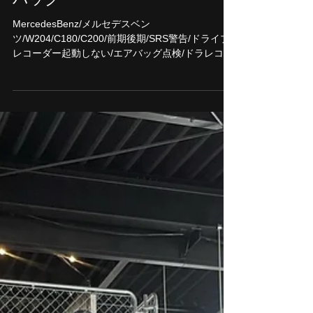
ドラレコ電源確認/シガーソケ
ット/ヒューズ切れ/運転席エア
バッグ
MercedesBenz/メルセデスベン
ツ/W204/C180/C200/前期後期/SRS警告/ドライブ
レコーダー起動しない/エアバッグ点検/ドラレコ電
源確認/シガーソケット/ヒューズ切れ/運転席エアバ
ッグ