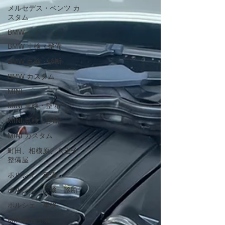
メルセデス・ベンツ カ
スタム
BMW
BMW 車検・整備
BMW 点検・診断
BMW カスタム
MINI
MINI 車検・整備
MINI 点検・診断
MINI カスタム
町田、相模原、八王子
整備屋
ポルシェ 整備
ポルシェ 点検 診断
ポルシェ 車検
MINI板金塗装